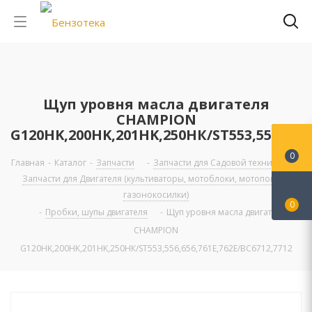
Щуп уровня масла двигателя
CHAMPION
G120HK,200HK,201HK,250НК/ST553,556,656,761E,762Е/BC6712,7712
0
Главная
-
Каталог
-
Запчасти
-
Запчасти для Садовой техники
-
Запчасти для Двигателя (культиваторы, мотоблоки, мотопомпы,
газонокосилки)
0
-
Пробки, шупы двигателя
-
Щуп уровня масла двигателя
CHAMPION
G120HK,200HK,201HK,250НК/ST553,556,656,761E,762Е/BC6712,7712