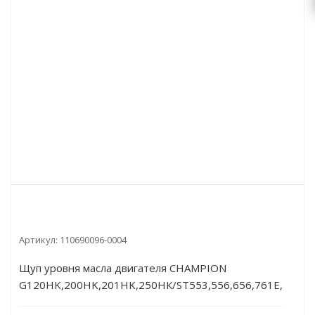
Артикул:
110690096-0004
Щуп уровня масла двигателя CHAMPION
G120HK,200HK,201HK,250НК/ST553,556,656,761E,762Е/
DAC000/110690096-0004