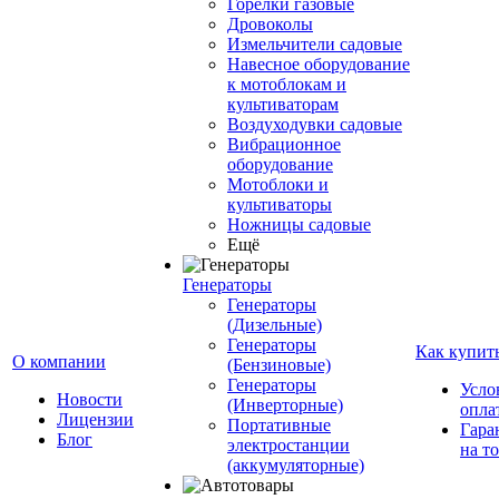
Горелки газовые
Дровоколы
Измельчители садовые
Навесное оборудование
к мотоблокам и
культиваторам
Воздуходувки садовые
Вибрационное
оборудование
Мотоблоки и
культиваторы
Ножницы садовые
Ещё
Генераторы
Генераторы
(Дизельные)
Генераторы
Как купит
О компании
(Бензиновые)
Генераторы
Усло
Новости
(Инверторные)
опла
Лицензии
Портативные
Гара
Блог
электростанции
на т
(аккумуляторные)