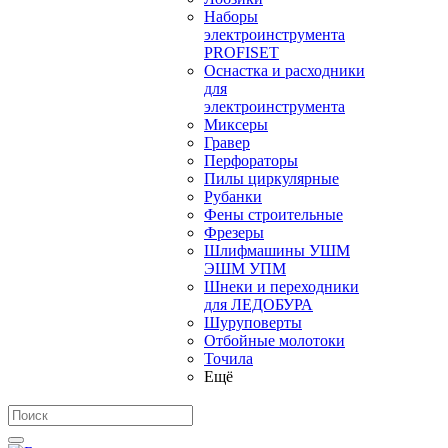
Наборы
электроинструмента
PROFISET
Оснастка и расходники
для
электроинструмента
Миксеры
Гравер
Перфораторы
Пилы циркулярные
Рубанки
Фены строительные
Фрезеры
Шлифмашины УШМ
ЭШМ УПМ
Шнеки и переходники
для ЛЕДОБУРА
Шуруповерты
Отбойные молотоки
Точила
Ещё