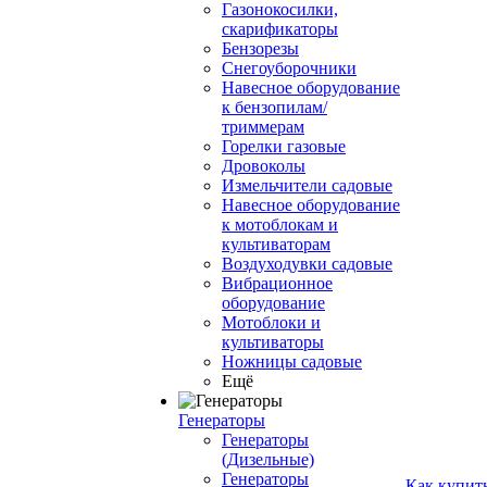
Газонокосилки,
скарификаторы
Бензорезы
Снегоуборочники
Навесное оборудование
к бензопилам/
триммерам
Горелки газовые
Дровоколы
Измельчители садовые
Навесное оборудование
к мотоблокам и
культиваторам
Воздуходувки садовые
Вибрационное
оборудование
Мотоблоки и
культиваторы
Ножницы садовые
Ещё
Генераторы
Генераторы
(Дизельные)
Генераторы
Как купит