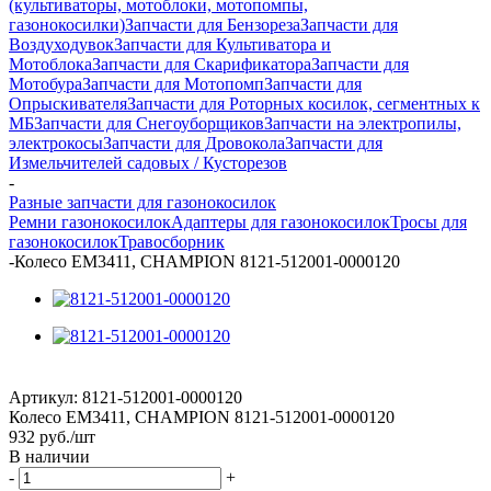
(культиваторы, мотоблоки, мотопомпы,
газонокосилки)
Запчасти для Бензореза
Запчасти для
Воздуходувок
Запчасти для Культиватора и
Мотоблока
Запчасти для Скарификатора
Запчасти для
Мотобура
Запчасти для Мотопомп
Запчасти для
Опрыскивателя
Запчасти для Роторных косилок, сегментных к
МБ
Запчасти для Снегоуборщиков
Запчасти на электропилы,
электрокосы
Запчасти для Дровокола
Запчасти для
Измельчителей садовых / Кусторезов
-
Разные запчасти для газонокосилок
Ремни газонокосилок
Адаптеры для газонокосилок
Тросы для
газонокосилок
Травосборник
-
Колесо EM3411, CHAMPION 8121-512001-0000120
Артикул:
8121-512001-0000120
Колесо EM3411, CHAMPION 8121-512001-0000120
932
руб.
/шт
В наличии
-
+