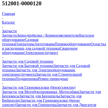
512001-0000120
Главная
-
Каталог
-
Запчасти
Запчасти
Зернодробилки / Кормоизмельчители
Насосное
оборудование
Садовая
техника
Генераторы
Автотовары
Пневмооборудование
Оснастка
и расходники для садовой техники
Сварочное
оборудование
Электроинструмент
-
Запчасти для Садовой техники
Запчасти для Бытовой техники
Запчасти для Садовой
техники
Запчасти для Электрооборудования,
электроинструмента
Запчасти для Строительной
техники
Подшипники
Ремни приводные
-
Запчасти для Газонокосилки (бензо/электро)
Запчасти для Мотобуксировщика, Мотособаки
Запчасти для
Бензокосы
Запчасти для Бензопилы
Запчасти для
Виброплит
Запчасти для Газонокосилки (бензо/
электро)
Запчасти для Генератора
Запчасти для Двигателя