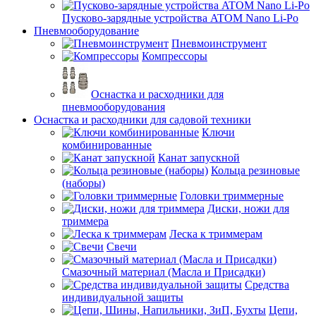
Пусково-зарядные устройства ATOM Nano Li-Po
Пневмооборудование
Пневмоинструмент
Компрессоры
Оснастка и расходники для
пневмооборудования
Оснастка и расходники для садовой техники
Ключи
комбинированные
Канат запускной
Кольца резиновые
(наборы)
Головки триммерные
Диски, ножи для
триммера
Леска к триммерам
Свечи
Смазочный материал (Масла и Присадки)
Средства
индивидуальной защиты
Цепи,