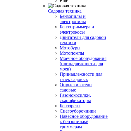
Ещё
Садовая техника
Бензопилы и
электропилы
Бензотриммера и
электрокосы
Двигатели для садовой
техники
Мотобуры
Мотопомпы
Моечное оборудования
(принадлежности для
моек)
Принадлежности для
тачек садовых
Опрыскиватели
садовые
Газонокосилки,
скарификаторы
Бензорезы
Снегоуборочники
Навесное оборудование
к бензопилам/
триммерам