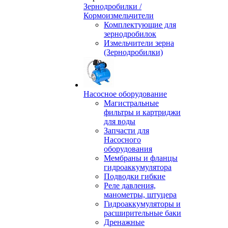
Зернодробилки /
Кормоизмельчители
Комплектующие для
зернодробилок
Измельчители зерна
(Зернодробилки)
Насосное оборудование
Магистральные
фильтры и картриджи
для воды
Запчасти для
Насосного
оборудования
Мембраны и фланцы
гидроаккумулятора
Подводки гибкие
Реле давления,
манометры, штуцера
Гидроаккумуляторы и
расширительные баки
Дренажные