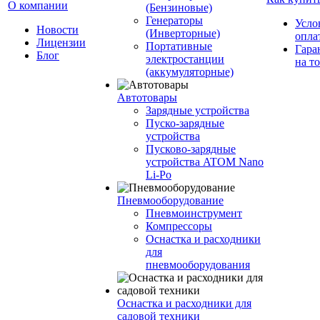
О компании
(Бензиновые)
Генераторы
Усло
Новости
(Инверторные)
опла
Лицензии
Портативные
Гара
Блог
электростанции
на т
(аккумуляторные)
Автотовары
Зарядные устройства
Пуско-зарядные
устройства
Пусково-зарядные
устройства ATOM Nano
Li-Po
Пневмооборудование
Пневмоинструмент
Компрессоры
Оснастка и расходники
для
пневмооборудования
Оснастка и расходники для
садовой техники