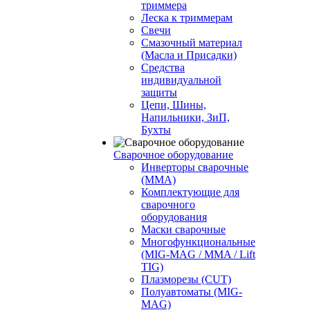
триммера
Леска к триммерам
Свечи
Смазочный материал
(Масла и Присадки)
Средства
индивидуальной
защиты
Цепи, Шины,
Напильники, ЗиП,
Бухты
Сварочное оборудование
Инверторы сварочные
(ММА)
Комплектующие для
сварочного
оборудования
Маски сварочные
Многофункциональные
(MIG-MAG / MMA / Lift
TIG)
Плазморезы (CUT)
Полуавтоматы (МIG-
MAG)