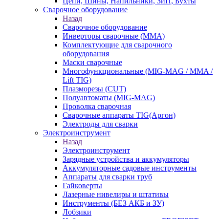
Цепи, Шины, Напильники, ЗиП, Бухты
Сварочное оборудование
Назад
Сварочное оборудование
Инверторы сварочные (ММА)
Комплектующие для сварочного
оборудования
Маски сварочные
Многофункциональные (MIG-MAG / MMA /
Lift TIG)
Плазморезы (CUT)
Полуавтоматы (МIG-MAG)
Проволка сварочная
Сварочные аппараты TIG(Аргон)
Электроды для сварки
Электроинструмент
Назад
Электроинструмент
Зарядные устройства и аккумуляторы
Аккумуляторные садовые инструменты
Аппараты для сварки труб
Гайковерты
Лазерные нивелиры и штативы
Инструменты (БЕЗ АКБ и ЗУ)
Лобзики