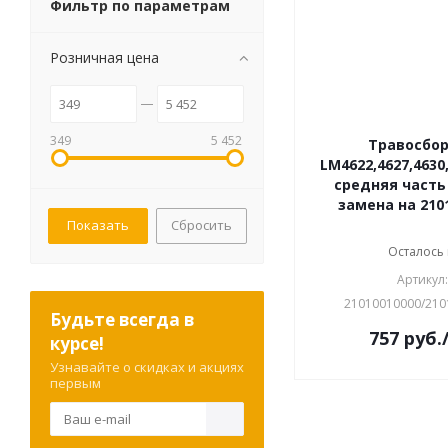
Фильтр по параметрам
Розничная цена
349
5 452
Травосбо
LM4622,4627,4630
средняя част
замена на 210
Сбросить
Осталось
Артикул:
21010010000/210
Будьте всегда в
757
руб.
курсе!
Узнавайте о скидках и акциях
первым