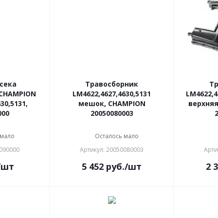
сека
Травосборник
Т
 CHAMPION
LM4622,4627,4630,5131
LM4622,4
30,5131,
мешок, CHAMPION
верхняя
000
20050080003
 мало
Осталось мало
0090000
Артикул: 20050080003
Арти
/шт
5 452
руб.
/шт
2 