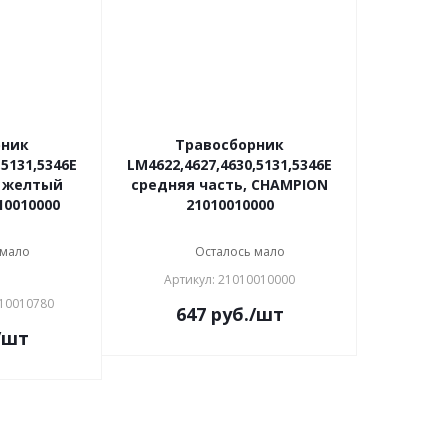
рник
Травосборник
,5131,5346E
LM4622,4627,4630,5131,5346E
ь желтый
средняя часть, CHAMPION
10010000
21010010000
 мало
Осталось мало
Артикул: 21010010000
10010780
647
руб.
/шт
/шт