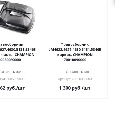
равосборник
Травосборник
627,4630,5131,5346E
LM4622,4627,4630,5131,5346E
 часть, CHAMPION
каркас, CHAMPION
20080090000
70010090000
Осталось мало
Осталось мало
кул: 20080090000
Артикул: 70010090000
362
руб.
/шт
1 300
руб.
/шт