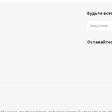
Будьте всег
Оставайтес
айт носит исключительно информационный характер и ни при