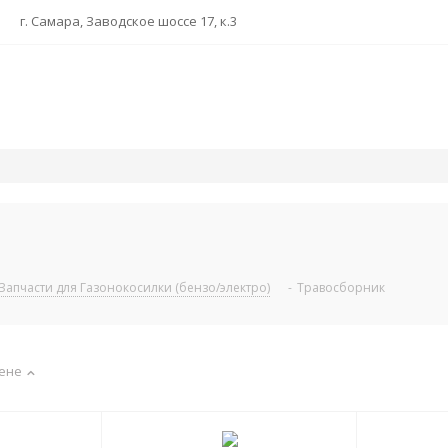
г. Самара, Заводское шоссе 17, к.3
Запчасти для Газонокосилки (бензо/электро)
-
Травосборник
ене