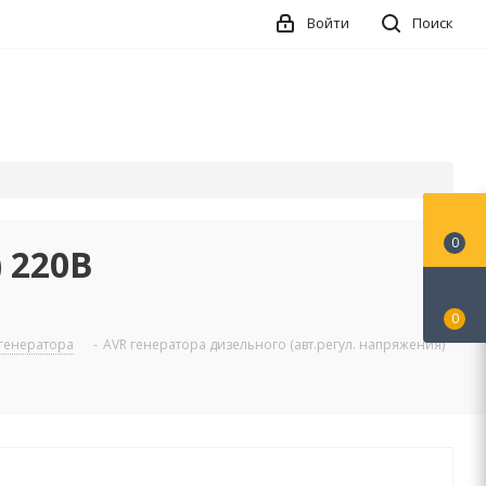
Войти
Поиск
0
 220В
0
 генератора
-
AVR генератора дизельного (авт.регул. напряжения)