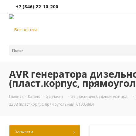
+7 (846) 22-10-200
AVR генератора дизельно
(пласт.корпус, прямоугол
Главная
-
Каталог
-
Запчасти
-
Запчасти для Садовой техники
-
220В (пласт.корпус, прямоугольный) 010058(D)
Запчасти