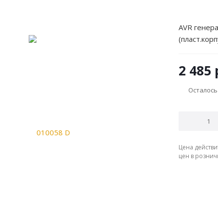
AVR генера
(пласт.кор
2 485
Осталось
Цена действи
цен в рознич