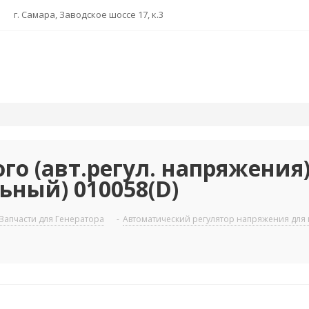
г. Самара, Заводское шоссе 17, к.3
го (авт.регул. напряжения)
ьный) 010058(D)
Запчасти для Генератора
-
Автоматический регулятор напряжения для