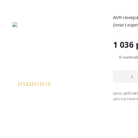
AVR генера
(пласт.корп
1 036
В наличи
Цена действи
цен в рознич