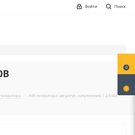
Войти
Поиск
0
0В
0
 генератора
-
AVR генератора (авт.регул. напряжения) 1-2,5 кВт