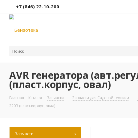
+7 (846) 22-10-200
AVR генератора (авт.регу
(пласт.корпус, овал)
Главная
-
Каталог
-
Запчасти
-
Запчасти для Садовой техники
-
220В (пласт.корпус, овал)
Запчасти