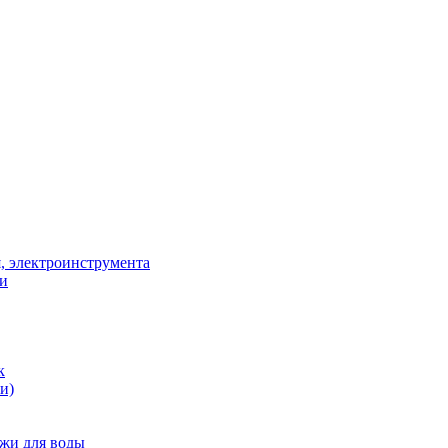
, электроинструмента
ки
к
и)
жи для воды