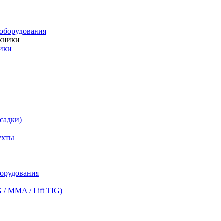
ооборудования
ники
садки)
ухты
борудования
 MMA / Lift TIG)