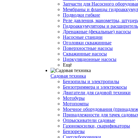
Запчасти для Насосного оборудова
Мембраны и фланцы гидроаккумул
Подводки гибкие
Реле давления, манометры, штуцер
Гидроаккумуляторы и расширител
Дренажные (фекальные) насосы
Насосные станции
Оголовки скважинные
Поверхностные насосы
Скважинные насосы
Циркуляционные насосы
Ещё
Садовая техника
Бензопилы и электропилы
Бензотриммера и электрокосы
Двигатели для садовой техники
Мотобуры
Мотопомпы
Моечное оборудования (принадлеж
Принадлежности для тачек садовы
Опрыскиватели садовые
Газонокосилки, скарификаторы
Бензорезы
Снегоуборочники