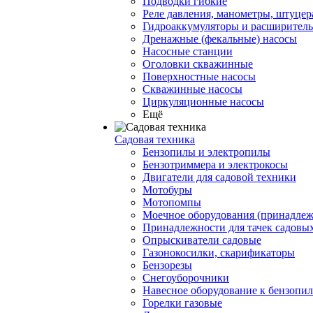
Подводки гибкие
Реле давления, манометры, штуцер
Гидроаккумуляторы и расширител
Дренажные (фекальные) насосы
Насосные станции
Оголовки скважинные
Поверхностные насосы
Скважинные насосы
Циркуляционные насосы
Ещё
Садовая техника
Бензопилы и электропилы
Бензотриммера и электрокосы
Двигатели для садовой техники
Мотобуры
Мотопомпы
Моечное оборудования (принадлеж
Принадлежности для тачек садовы
Опрыскиватели садовые
Газонокосилки, скарификаторы
Бензорезы
Снегоуборочники
Навесное оборудование к бензопи
Горелки газовые