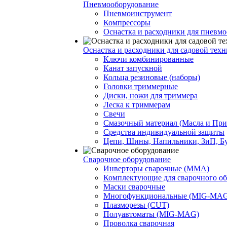
Пневмооборудование
Пневмоинструмент
Компрессоры
Оснастка и расходники для пневм
Оснастка и расходники для садовой тех
Ключи комбинированные
Канат запускной
Кольца резиновые (наборы)
Головки триммерные
Диски, ножи для триммера
Леска к триммерам
Свечи
Смазочный материал (Масла и При
Средства индивидуальной защиты
Цепи, Шины, Напильники, ЗиП, Б
Сварочное оборудование
Инверторы сварочные (ММА)
Комплектующие для сварочного о
Маски сварочные
Многофункциональные (MIG-MAG /
Плазморезы (CUT)
Полуавтоматы (МIG-MAG)
Проволка сварочная