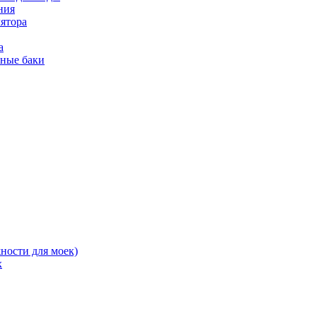
ния
ятора
а
ьные баки
ности для моек)
х