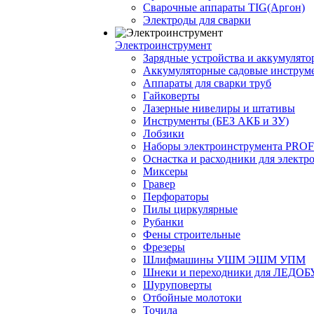
Сварочные аппараты TIG(Аргон)
Электроды для сварки
Электроинструмент
Зарядные устройства и аккумулято
Аккумуляторные садовые инструм
Аппараты для сварки труб
Гайковерты
Лазерные нивелиры и штативы
Инструменты (БЕЗ АКБ и ЗУ)
Лобзики
Наборы электроинструмента PRO
Оснастка и расходники для электр
Миксеры
Гравер
Перфораторы
Пилы циркулярные
Рубанки
Фены строительные
Фрезеры
Шлифмашины УШМ ЭШМ УПМ
Шнеки и переходники для ЛЕДОБ
Шуруповерты
Отбойные молотоки
Точила