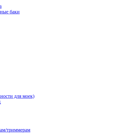
а
ьные баки
ности для моек)
х
лам/триммерам