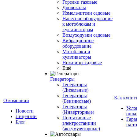
Горелки газовые
Дровоколы
Измельчители садовые
Навесное оборудование
к мотоблокам и
культиваторам
Воздуходувки садовые
Вибрационное
оборудование
Мотоблоки и
культиваторы
Ножницы садовые
Ещё
Генераторы
Генераторы
(Дизельные)
Генераторы
Как купит
О компании
(Бензиновые)
Генераторы
Усло
Новости
(Инверторные)
опла
Лицензии
Портативные
Гара
Блог
электростанции
на т
(аккумуляторные)