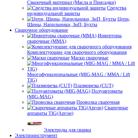
Смазочный материал (Масла и Присадки)
Средства
индивидуальной защиты
Цепи,
Шины, Напильники, ЗиП, Бухты
Сварочное оборудование
Инверторы
сварочные (ММА)
Комплектующие для сварочного оборудования
Маски сварочные
Многофункциональные (MIG-MAG / MMA / Lift
TIG)
Плазморезы (CUT)
Полуавтоматы
(МIG-MAG)
Проволка сварочная
Сварочные
аппараты TIG(Аргон)
Электроды для сварки
Электроинструмент