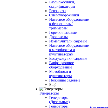
Газонокосилки,
скарификаторы
Бензорезы
Снегоуборочники
Навесное оборудование
к бензопилам/
триммерам
Горелки газовые
Дровоколы
Измельчители садовые
Навесное оборудование
к мотоблокам и
культиваторам
Воздуходувки садовые
Вибрационное
оборудование
Мотоблоки и
культиваторы
Ножницы садовые
Ещё
Генераторы
Генераторы
(Дизельные)
Генераторы
Как купит