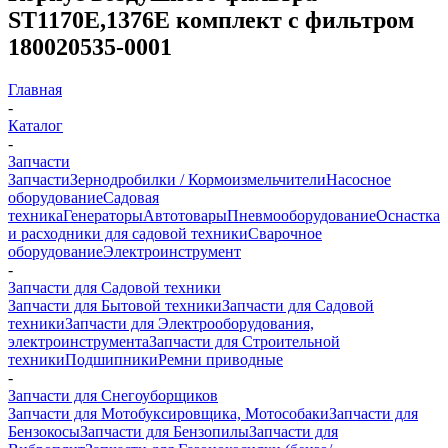
ST1170Е,1376E комплект с фильтром
180020535-0001
Главная
-
Каталог
-
Запчасти
Запчасти
Зернодробилки / Кормоизмельчители
Насосное
оборудование
Садовая
техника
Генераторы
Автотовары
Пневмооборудование
Оснастка
и расходники для садовой техники
Сварочное
оборудование
Электроинструмент
-
Запчасти для Садовой техники
Запчасти для Бытовой техники
Запчасти для Садовой
техники
Запчасти для Электрооборудования,
электроинструмента
Запчасти для Строительной
техники
Подшипники
Ремни приводные
-
Запчасти для Снегоуборщиков
Запчасти для Мотобуксировщика, Мотособаки
Запчасти для
Бензокосы
Запчасти для Бензопилы
Запчасти для