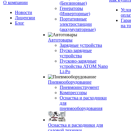
О компании
(Бензиновые)
Генераторы
Усло
Новости
(Инверторные)
опла
Лицензии
Портативные
Гара
Блог
электростанции
на т
(аккумуляторные)
Автотовары
Зарядные устройства
Пуско-зарядные
устройства
Пусково-зарядные
устройства ATOM Nano
Li-Po
Пневмооборудование
Пневмоинструмент
Компрессоры
Оснастка и расходники
для
пневмооборудования
Оснастка и расходники для
садовой техники