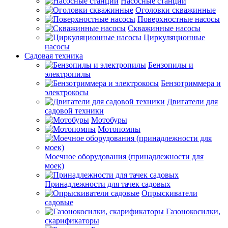
Насосные станции
Оголовки скважинные
Поверхностные насосы
Скважинные насосы
Циркуляционные
насосы
Садовая техника
Бензопилы и
электропилы
Бензотриммера и
электрокосы
Двигатели для
садовой техники
Мотобуры
Мотопомпы
Моечное оборудования (принадлежности для
моек)
Принадлежности для тачек садовых
Опрыскиватели
садовые
Газонокосилки,
скарификаторы