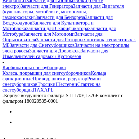
Виброплит
Запчасти для Газонокосилки (бензо/
электро)
Запчасти для Генератора
Запчасти для Двигателя
(культиваторы, мотоблоки, мотопомпы,
газонокосилки)
Запчасти для Бензореза
Запчасти для
Воздуходувок
Запчасти для Культиватора и
Мотоблока
Запчасти для Скарификатора
Запчасти для
Мотобура
Запчасти для Мотопомп
Запчасти для
Опрыскивателя
Запчасти для Роторных косилок, сегментных к
МБ
Запчасти для Снегоуборщиков
Запчасти на электропилы,
электрокосы
Запчасти для Дровокола
Запчасти для
Измельчителей садовых / Кусторезов
-
Карбюраторы снегоуборщика
Колеса, покрышки для снегоуборочников
Кольца
фрикционные
Привод, шнеки, редуктор
Ремни
снегоуборщиков
Тросики
Шестерни
Стартер на
снегоуборщик
ПАХАРЬ
-
Корпус воздушного фильтра ST1170Е,1376E комплект с
фильтром 180020535-0001