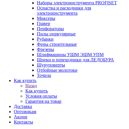
Наборы электроинструмента PROFISET
Оснастка и расходники для
электроинструмента
Миксеры
Гравер
Перфораторы
Пилы циркулярные
Рубанки
Фены строительные
Фрезеры
Шлифмашины УШМ ЭШМ УПМ
Шнеки и переходники для ЛЕДОБУРА
Шуруповерты
Отбойные молотоки
Точила
Как купить
Назад
Как купить
Условия оплаты
Гарантия на товар
Доставка
Оптовикам
Акции
Контакты