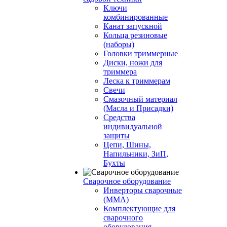
Ключи
комбинированные
Канат запускной
Кольца резиновые
(наборы)
Головки триммерные
Диски, ножи для
триммера
Леска к триммерам
Свечи
Смазочный материал
(Масла и Присадки)
Средства
индивидуальной
защиты
Цепи, Шины,
Напильники, ЗиП,
Бухты
Сварочное оборудование
Инверторы сварочные
(ММА)
Комплектующие для
сварочного
оборудования