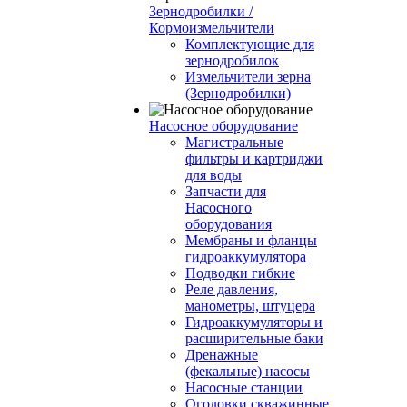
Зернодробилки /
Кормоизмельчители
Комплектующие для
зернодробилок
Измельчители зерна
(Зернодробилки)
Насосное оборудование
Магистральные
фильтры и картриджи
для воды
Запчасти для
Насосного
оборудования
Мембраны и фланцы
гидроаккумулятора
Подводки гибкие
Реле давления,
манометры, штуцера
Гидроаккумуляторы и
расширительные баки
Дренажные
(фекальные) насосы
Насосные станции
Оголовки скважинные