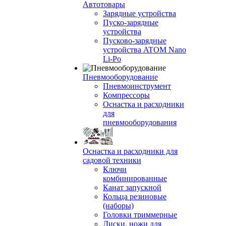
Автотовары
Зарядные устройства
Пуско-зарядные
устройства
Пусково-зарядные
устройства ATOM Nano
Li-Po
Пневмооборудование
Пневмоинструмент
Компрессоры
Оснастка и расходники
для
пневмооборудования
Оснастка и расходники для
садовой техники
Ключи
комбинированные
Канат запускной
Кольца резиновые
(наборы)
Головки триммерные
Диски, ножи для