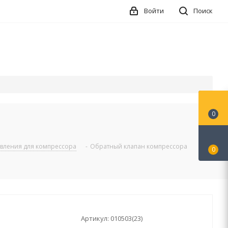
Войти
Поиск
0
авления для компрессора
-
Обратный клапан компрессора
0
Артикул:
010503(23)