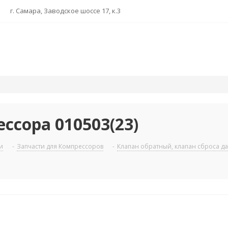
г. Самара, Заводское шоссе 17, к.3
сора 010503(23)
и
-
Запчасти для Компрессоров
-
Клапан обратный, клапан сброса д