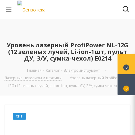
Уровень лазерный ProfiPower NL-12G
(12 зеленых лучей, Li-ion-1шт, пульт
ДУ, З/У, сумка-чехол) E0214
0
Главная
-
Каталог
-
Электроинструмент
-
Лазерные нивелиры и штативы
-
Уровень лазерный ProfiPower NL-
12G (12 зеленых лучей, Li-ion-1шт, пульт ДУ, З/У, сумка-чехол) E0214
0
ХИТ