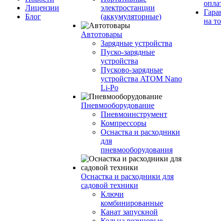
опла
Лицензии
электростанции
Гара
Блог
(аккумуляторные)
на т
Автотовары
Зарядные устройства
Пуско-зарядные
устройства
Пусково-зарядные
устройства ATOM Nano
Li-Po
Пневмооборудование
Пневмоинструмент
Компрессоры
Оснастка и расходники
для
пневмооборудования
Оснастка и расходники для
садовой техники
Ключи
комбинированные
Канат запускной
Кольца резиновые