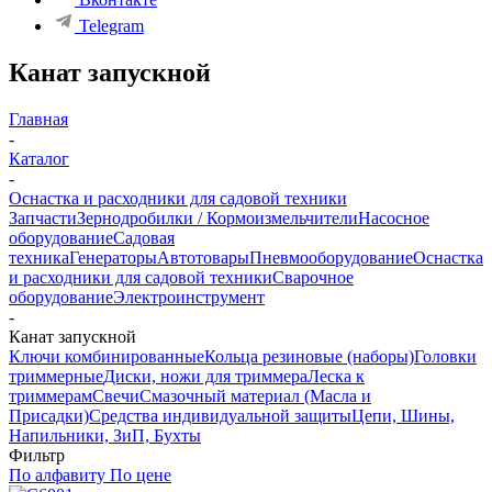
Telegram
Канат запускной
Главная
-
Каталог
-
Оснастка и расходники для садовой техники
Запчасти
Зернодробилки / Кормоизмельчители
Насосное
оборудование
Садовая
техника
Генераторы
Автотовары
Пневмооборудование
Оснастка
и расходники для садовой техники
Сварочное
оборудование
Электроинструмент
-
Канат запускной
Ключи комбинированные
Кольца резиновые (наборы)
Головки
триммерные
Диски, ножи для триммера
Леска к
триммерам
Свечи
Смазочный материал (Масла и
Присадки)
Средства индивидуальной защиты
Цепи, Шины,
Напильники, ЗиП, Бухты
Фильтр
По алфавиту
По цене