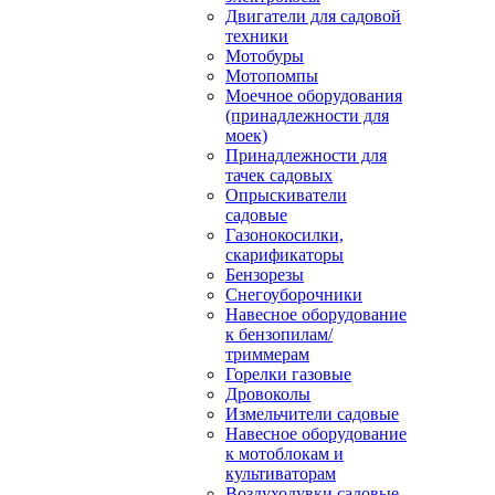
Двигатели для садовой
техники
Мотобуры
Мотопомпы
Моечное оборудования
(принадлежности для
моек)
Принадлежности для
тачек садовых
Опрыскиватели
садовые
Газонокосилки,
скарификаторы
Бензорезы
Снегоуборочники
Навесное оборудование
к бензопилам/
триммерам
Горелки газовые
Дровоколы
Измельчители садовые
Навесное оборудование
к мотоблокам и
культиваторам
Воздуходувки садовые