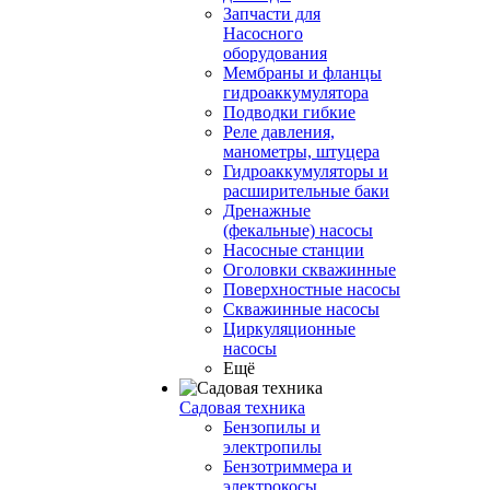
Запчасти для
Насосного
оборудования
Мембраны и фланцы
гидроаккумулятора
Подводки гибкие
Реле давления,
манометры, штуцера
Гидроаккумуляторы и
расширительные баки
Дренажные
(фекальные) насосы
Насосные станции
Оголовки скважинные
Поверхностные насосы
Скважинные насосы
Циркуляционные
насосы
Ещё
Садовая техника
Бензопилы и
электропилы
Бензотриммера и
электрокосы