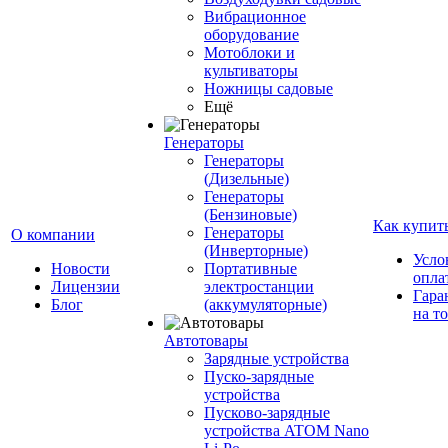
Вибрационное
оборудование
Мотоблоки и
культиваторы
Ножницы садовые
Ещё
Генераторы
Генераторы
(Дизельные)
Генераторы
(Бензиновые)
Как купит
Генераторы
О компании
(Инверторные)
Усло
Новости
Портативные
опла
Лицензии
электростанции
Гара
Блог
(аккумуляторные)
на т
Автотовары
Зарядные устройства
Пуско-зарядные
устройства
Пусково-зарядные
устройства ATOM Nano