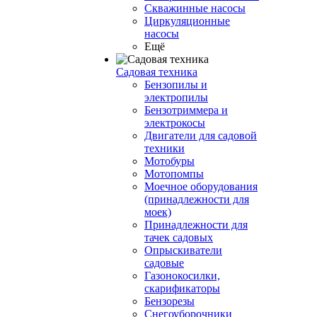
Скважинные насосы
Циркуляционные
насосы
Ещё
Садовая техника
Бензопилы и
электропилы
Бензотриммера и
электрокосы
Двигатели для садовой
техники
Мотобуры
Мотопомпы
Моечное оборудования
(принадлежности для
моек)
Принадлежности для
тачек садовых
Опрыскиватели
садовые
Газонокосилки,
скарификаторы
Бензорезы
Снегоуборочники