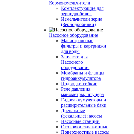
Кормоизмельчители
Комплектующие для
зернодробилок
Измельчители зерна
(Зернодробилки)
Насосное оборудование
Магистральные
фильтры и картриджи
для воды
Запчасти для
Насосного
оборудования
Мембраны и фланцы
гидроаккумулятора
Подводки гибкие
Реле давления,
манометры, штуцера
Гидроаккумуляторы и
расширительные баки
Дренажные
(фекальные) насосы
Насосные станции
Оголовки скважинные
Поверхностные насосы