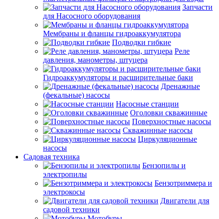
Запчасти
для Насосного оборудования
Мембраны и фланцы гидроаккумулятора
Подводки гибкие
Реле
давления, манометры, штуцера
Гидроаккумуляторы и расширительные баки
Дренажные
(фекальные) насосы
Насосные станции
Оголовки скважинные
Поверхностные насосы
Скважинные насосы
Циркуляционные
насосы
Садовая техника
Бензопилы и
электропилы
Бензотриммера и
электрокосы
Двигатели для
садовой техники
Мотобуры