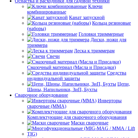
Оснастка и расходники для садовой техники
Ключи
комбинированные
Канат запускной
Кольца резиновые
(наборы)
Головки триммерные
Диски, ножи для
триммера
Леска к триммерам
Свечи
Смазочный материал (Масла и Присадки)
Средства
индивидуальной защиты
Цепи,
Шины, Напильники, ЗиП, Бухты
Сварочное оборудование
Инверторы
сварочные (ММА)
Комплектующие для сварочного оборудования
Маски сварочные