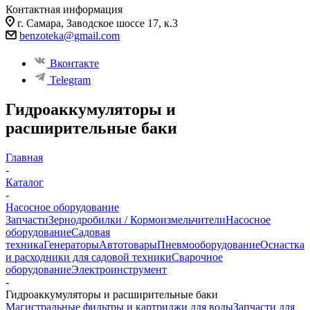
Контактная информация
г. Самара, Заводское шоссе 17, к.3
benzoteka@gmail.com
Вконтакте
Telegram
Гидроаккумуляторы и
расширительные баки
Главная
-
Каталог
-
Насосное оборудование
Запчасти
Зернодробилки / Кормоизмельчители
Насосное
оборудование
Садовая
техника
Генераторы
Автотовары
Пневмооборудование
Оснастка
и расходники для садовой техники
Сварочное
оборудование
Электроинструмент
-
Гидроаккумуляторы и расширительные баки
Магистральные фильтры и картриджи для воды
Запчасти для