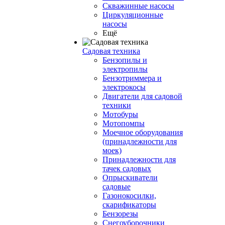
Скважинные насосы
Циркуляционные
насосы
Ещё
Садовая техника
Бензопилы и
электропилы
Бензотриммера и
электрокосы
Двигатели для садовой
техники
Мотобуры
Мотопомпы
Моечное оборудования
(принадлежности для
моек)
Принадлежности для
тачек садовых
Опрыскиватели
садовые
Газонокосилки,
скарификаторы
Бензорезы
Снегоуборочники