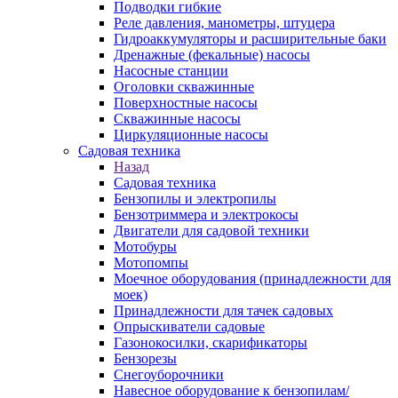
Подводки гибкие
Реле давления, манометры, штуцера
Гидроаккумуляторы и расширительные баки
Дренажные (фекальные) насосы
Насосные станции
Оголовки скважинные
Поверхностные насосы
Скважинные насосы
Циркуляционные насосы
Садовая техника
Назад
Садовая техника
Бензопилы и электропилы
Бензотриммера и электрокосы
Двигатели для садовой техники
Мотобуры
Мотопомпы
Моечное оборудования (принадлежности для
моек)
Принадлежности для тачек садовых
Опрыскиватели садовые
Газонокосилки, скарификаторы
Бензорезы
Снегоуборочники
Навесное оборудование к бензопилам/