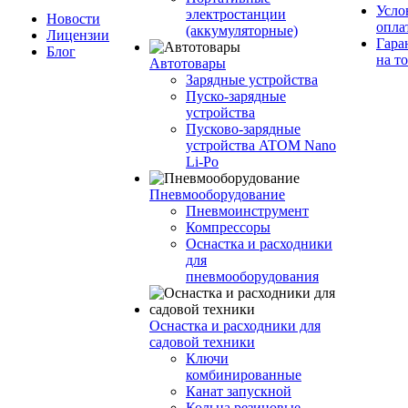
Усло
электростанции
Новости
опла
(аккумуляторные)
Лицензии
Гара
Блог
на т
Автотовары
Зарядные устройства
Пуско-зарядные
устройства
Пусково-зарядные
устройства ATOM Nano
Li-Po
Пневмооборудование
Пневмоинструмент
Компрессоры
Оснастка и расходники
для
пневмооборудования
Оснастка и расходники для
садовой техники
Ключи
комбинированные
Канат запускной
Кольца резиновые