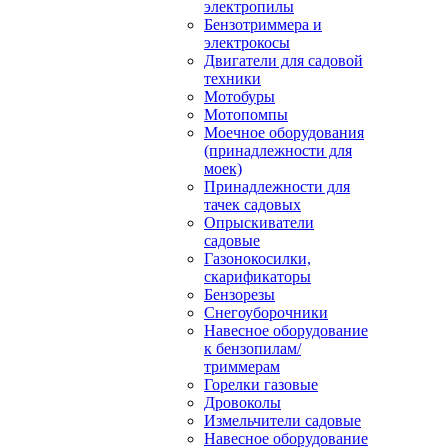
электропилы
Бензотриммера и
электрокосы
Двигатели для садовой
техники
Мотобуры
Мотопомпы
Моечное оборудования
(принадлежности для
моек)
Принадлежности для
тачек садовых
Опрыскиватели
садовые
Газонокосилки,
скарификаторы
Бензорезы
Снегоуборочники
Навесное оборудование
к бензопилам/
триммерам
Горелки газовые
Дровоколы
Измельчители садовые
Навесное оборудование