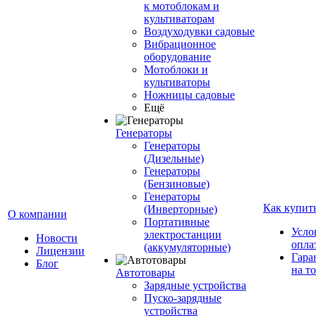
к мотоблокам и
культиваторам
Воздуходувки садовые
Вибрационное
оборудование
Мотоблоки и
культиваторы
Ножницы садовые
Ещё
Генераторы
Генераторы
(Дизельные)
Генераторы
(Бензиновые)
Генераторы
Как купит
(Инверторные)
О компании
Портативные
Усло
электростанции
Новости
опла
(аккумуляторные)
Лицензии
Гара
Блог
на т
Автотовары
Зарядные устройства
Пуско-зарядные
устройства