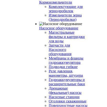
Кормоизмельчители
Комплектующие для
зернодробилок
Измельчители зерна
(Зернодробилки)
Насосное оборудование
Магистральные
фильтры и картриджи
для воды
Запчасти для
Насосного
оборудования
Мембраны и фланцы
гидроаккумулятора
Подводки гибкие
Реле давления,
манометры, штуцера
Гидроаккумуляторы и
расширительные баки
Дренажные
(фекальные) насосы
Насосные станции
Оголовки скважинные
Поверхностные насосы