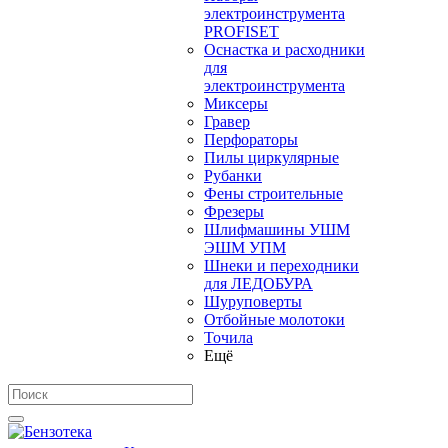
электроинструмента
PROFISET
Оснастка и расходники
для
электроинструмента
Миксеры
Гравер
Перфораторы
Пилы циркулярные
Рубанки
Фены строительные
Фрезеры
Шлифмашины УШМ
ЭШМ УПМ
Шнеки и переходники
для ЛЕДОБУРА
Шуруповерты
Отбойные молотоки
Точила
Ещё