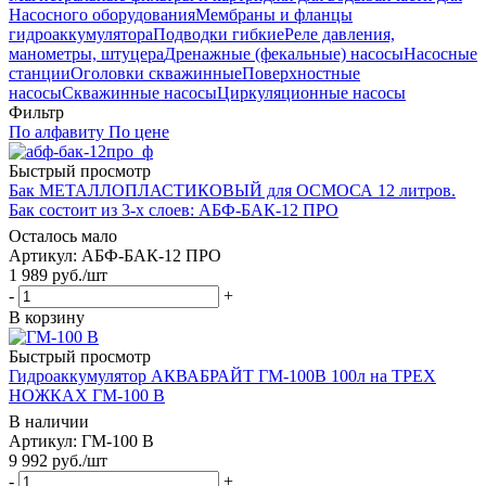
Насосного оборудования
Мембраны и фланцы
гидроаккумулятора
Подводки гибкие
Реле давления,
манометры, штуцера
Дренажные (фекальные) насосы
Насосные
станции
Оголовки скважинные
Поверхностные
насосы
Скважинные насосы
Циркуляционные насосы
Фильтр
По алфавиту
По цене
Быстрый просмотр
Бак МЕТАЛЛОПЛАСТИКОВЫЙ для ОСМОСА 12 литров.
Бак состоит из 3-х слоев: АБФ-БАК-12 ПРО
Осталось мало
Артикул: АБФ-БАК-12 ПРО
1 989
руб.
/шт
-
+
В корзину
Быстрый просмотр
Гидроаккумулятор АКВАБРАЙТ ГМ-100В 100л на ТРЕХ
НОЖКАХ ГМ-100 В
В наличии
Артикул: ГМ-100 В
9 992
руб.
/шт
-
+