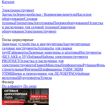
Каталог
-
Электроинструмент
Запчасти
Зернодробилки / Кормоизмельчители
Насосное
оборудование
Садовая
техника
Генераторы
Автотовары
Пневмооборудование
Оснастка
и расходники для садовой техники
Сварочное
оборудование
Электроинструмент
-
Пилы циркулярные
Зарядные устройства и аккумуляторы
Аккумуляторные
садовые инструменты
Аппараты для сварки
труб
Гайковерты
Лазерные нивелиры и штативы
Инструменты
(БЕЗ АКБ и ЗУ)
Лобзики
Наборы электроинструмента
PROFISET
Оснастка и расходники для
электроинструмента
Гравер
Миксеры
Перфораторы
Рубанки
Фен
строительные
Фрезеры
Шлифмашины УШМ ЭШМ
УПМ
Шнеки и переходники для ЛЕДОБУРА
Отбойные
молотоки
Шуруповерты
Точила
Фильтр
По алфавиту
По цене