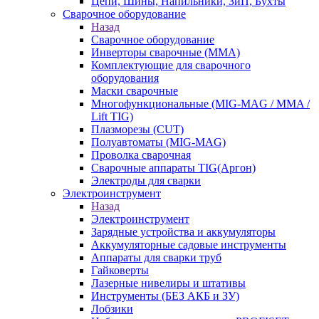
Цепи, Шины, Напильники, ЗиП, Бухты
Сварочное оборудование
Назад
Сварочное оборудование
Инверторы сварочные (ММА)
Комплектующие для сварочного
оборудования
Маски сварочные
Многофункциональные (MIG-MAG / MMA /
Lift TIG)
Плазморезы (CUT)
Полуавтоматы (МIG-MAG)
Проволка сварочная
Сварочные аппараты TIG(Аргон)
Электроды для сварки
Электроинструмент
Назад
Электроинструмент
Зарядные устройства и аккумуляторы
Аккумуляторные садовые инструменты
Аппараты для сварки труб
Гайковерты
Лазерные нивелиры и штативы
Инструменты (БЕЗ АКБ и ЗУ)
Лобзики