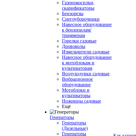
Газонокосилки,
скарификаторы
Бензорезы
Снегоуборочники
Навесное оборудование
к бензопилам/
триммерам
Горелки газовые
Дровоколы
Измельчители садовые
Навесное оборудование
к мотоблокам и
культиваторам
Воздуходувки садовые
Вибрационное
оборудование
Мотоблоки и
культиваторы
Ножницы садовые
Ещё
Генераторы
Генераторы
(Дизельные)
Генераторы
Как купит