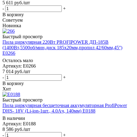
5 611
руб.
/шт
-
+
В корзину
Советуем
Новинка
Быстрый просмотр
Пила циркулярная 220Вт PROFIPOWER ДП-185B
(1400Вт,5500об/мин,диск 185х20мм,пропил 42/60мм,45°)
E0266
Осталось мало
Артикул: E0266
7 014
руб.
/шт
-
+
В корзину
Хит
Быстрый просмотр
Пила циркулярная бесщеточная аккумуляторная ProfiPower
DHS- 18V (Li-ion-1шт., 4.0Ач, 140мм) E0188
В наличии
Артикул: E0188
8 586
руб.
/шт
-
+