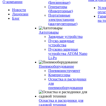
О компании
(Бензиновые)
Генераторы
Усло
Новости
(Инверторные)
опла
Лицензии
Портативные
Гара
Блог
электростанции
на т
(аккумуляторные)
Автотовары
Зарядные устройства
Пуско-зарядные
устройства
Пусково-зарядные
устройства ATOM Nano
Li-Po
Пневмооборудование
Пневмоинструмент
Компрессоры
Оснастка и расходники
для
пневмооборудования
Оснастка и расходники для
садовой техники