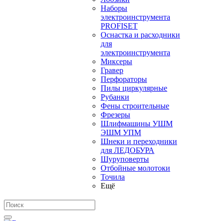
Наборы
электроинструмента
PROFISET
Оснастка и расходники
для
электроинструмента
Миксеры
Гравер
Перфораторы
Пилы циркулярные
Рубанки
Фены строительные
Фрезеры
Шлифмашины УШМ
ЭШМ УПМ
Шнеки и переходники
для ЛЕДОБУРА
Шуруповерты
Отбойные молотоки
Точила
Ещё