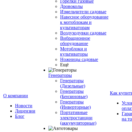
Горелки газовые
Дровоколы
Измельчители садовые
Навесное оборудование
к мотоблокам и
культиваторам
Воздуходувки садовые
Вибрационное
оборудование
Мотоблоки и
культиваторы
Ножницы садовые
Ещё
Генераторы
Генераторы
(Дизельные)
Генераторы
Как купит
О компании
(Бензиновые)
Генераторы
Усло
Новости
(Инверторные)
опла
Лицензии
Портативные
Гара
Блог
электростанции
на т
(аккумуляторные)