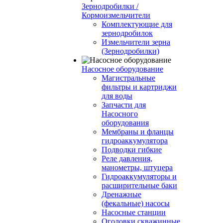
Зернодробилки /
Кормоизмельчители
Комплектующие для
зернодробилок
Измельчители зерна
(Зернодробилки)
Насосное оборудование
Магистральные
фильтры и картриджи
для воды
Запчасти для
Насосного
оборудования
Мембраны и фланцы
гидроаккумулятора
Подводки гибкие
Реле давления,
манометры, штуцера
Гидроаккумуляторы и
расширительные баки
Дренажные
(фекальные) насосы
Насосные станции
Оголовки скважинные