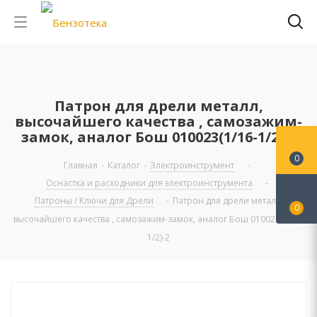
Патрон для дрели металл,
высочайшего качества , самозажим-
замок, аналог Бош 010023(1/16-1/2)-2
0
Главная
-
Каталог
-
Электроинструмент
-
Оснастка и расходники для электроинструмента
-
Патроны / Ключи для Дрели
-
Патрон для дрели металл,
0
высочайшего качества , самозажим-замок, аналог Бош 010023(1/16-
1/2)-2