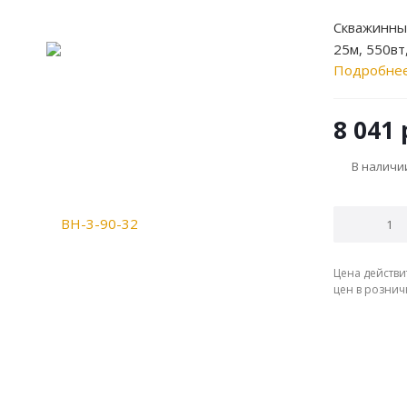
Скважинны
25м, 550вт
Подробне
8 041
В наличи
Цена действи
цен в рознич