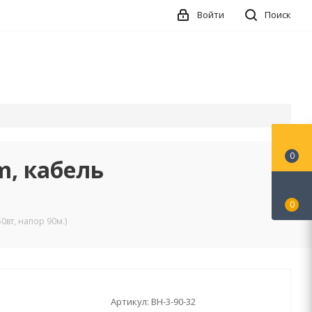
Войти
Поиск
0
, кабель
0
вт, напор 90м.)
Артикул:
ВН-3-90-32