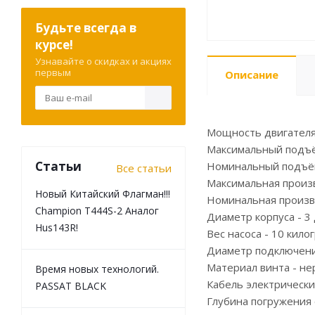
Будьте всегда в
курсе!
Узнавайте о скидках и акциях
первым
Описание
Мощность двигателя
Максимальный подъё
Статьи
Номинальный подъём
Все статьи
Максимальная произ
Новый Китайский Флагман!!!
Номинальная произв
Champion T444S-2 Аналог
Диаметр корпуса - 3
Hus143R!
Вес насоса - 10 кило
Диаметр подключени
Материал винта - н
Время новых технологий.
Кабель электрически
PASSAT BLACK
Глубина погружения о