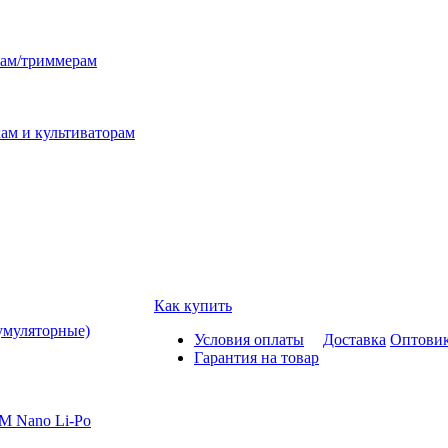
лам/триммерам
ам и культиваторам
Как купить
умуляторные)
Условия оплаты
Доставка
Оптови
Гарантия на товар
M Nano Li-Po