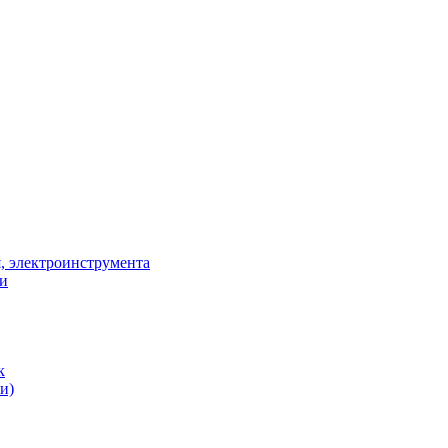
, электроинструмента
ки
к
и)