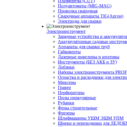
Плазморезы (CUT)
Полуавтоматы (МIG-MAG)
Проволка сварочная
Сварочные аппараты TIG(Аргон)
Электроды для сварки
Электроинструмент
Зарядные устройства и аккумулято
Аккумуляторные садовые инструм
Аппараты для сварки труб
Гайковерты
Лазерные нивелиры и штативы
Инструменты (БЕЗ АКБ и ЗУ)
Лобзики
Наборы электроинструмента PRO
Оснастка и расходники для электр
Миксеры
Гравер
Перфораторы
Пилы циркулярные
Рубанки
Фены строительные
Фрезеры
Шлифмашины УШМ ЭШМ УПМ
Шнеки и переходники для ЛЕДОБ