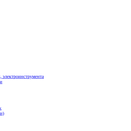
, электроинструмента
ки
к
и)