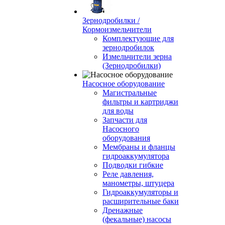
Зернодробилки /
Кормоизмельчители
Комплектующие для
зернодробилок
Измельчители зерна
(Зернодробилки)
Насосное оборудование
Магистральные
фильтры и картриджи
для воды
Запчасти для
Насосного
оборудования
Мембраны и фланцы
гидроаккумулятора
Подводки гибкие
Реле давления,
манометры, штуцера
Гидроаккумуляторы и
расширительные баки
Дренажные
(фекальные) насосы