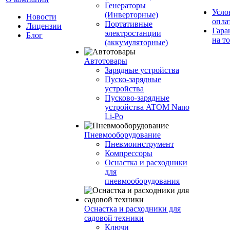
Генераторы
Усло
(Инверторные)
Новости
опла
Портативные
Лицензии
Гара
электростанции
Блог
на т
(аккумуляторные)
Автотовары
Зарядные устройства
Пуско-зарядные
устройства
Пусково-зарядные
устройства ATOM Nano
Li-Po
Пневмооборудование
Пневмоинструмент
Компрессоры
Оснастка и расходники
для
пневмооборудования
Оснастка и расходники для
садовой техники
Ключи