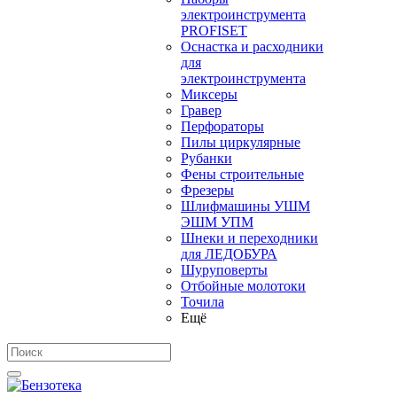
электроинструмента
PROFISET
Оснастка и расходники
для
электроинструмента
Миксеры
Гравер
Перфораторы
Пилы циркулярные
Рубанки
Фены строительные
Фрезеры
Шлифмашины УШМ
ЭШМ УПМ
Шнеки и переходники
для ЛЕДОБУРА
Шуруповерты
Отбойные молотоки
Точила
Ещё