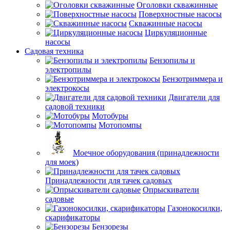
Оголовки скважинные
Поверхностные насосы
Скважинные насосы
Циркуляционные
насосы
Садовая техника
Бензопилы и
электропилы
Бензотриммера и
электрокосы
Двигатели для
садовой техники
Мотобуры
Мотопомпы
Моечное оборудования (принадлежности
для моек)
Принадлежности для тачек садовых
Опрыскиватели
садовые
Газонокосилки,
скарификаторы
Бензорезы