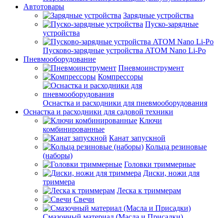
Автотовары
Зарядные устройства
Пуско-зарядные
устройства
Пусково-зарядные устройства ATOM Nano Li-Po
Пневмооборудование
Пневмоинструмент
Компрессоры
Оснастка и расходники для пневмооборудования
Оснастка и расходники для садовой техники
Ключи
комбинированные
Канат запускной
Кольца резиновые
(наборы)
Головки триммерные
Диски, ножи для
триммера
Леска к триммерам
Свечи
Смазочный материал (Масла и Присадки)