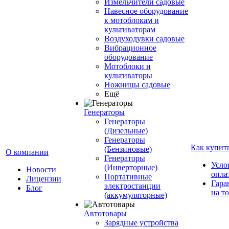
Измельчители садовые
Навесное оборудование
к мотоблокам и
культиваторам
Воздуходувки садовые
Вибрационное
оборудование
Мотоблоки и
культиваторы
Ножницы садовые
Ещё
Генераторы
Генераторы
(Дизельные)
Генераторы
Как купит
(Бензиновые)
О компании
Генераторы
Усло
(Инверторные)
Новости
опла
Портативные
Лицензии
Гара
электростанции
Блог
на т
(аккумуляторные)
Автотовары
Зарядные устройства