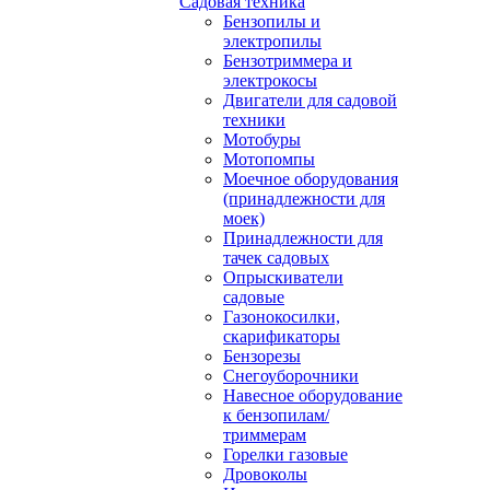
Садовая техника
Бензопилы и
электропилы
Бензотриммера и
электрокосы
Двигатели для садовой
техники
Мотобуры
Мотопомпы
Моечное оборудования
(принадлежности для
моек)
Принадлежности для
тачек садовых
Опрыскиватели
садовые
Газонокосилки,
скарификаторы
Бензорезы
Снегоуборочники
Навесное оборудование
к бензопилам/
триммерам
Горелки газовые
Дровоколы