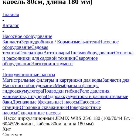
кабель 80см, длина 180 мм)
Главная
-
Каталог
-
Насосное оборудование
Запчасти
Зернодробилки / Кормоизмельчители
Насосное
оборудование
Садовая
техника
Генераторы
Автотовары
Пневмооборудование
Оснастка
и расходники для садовой техники
Сварочное
оборудование
Электроинструмент
-
Циркуляционные насосы
Магистральные фильтры и картриджи для воды
Запчасти для
Насосного оборудования
Мембраны и фланцы
гидроаккумулятора
Подводки гибкие
Реле давления,
манометры, штуцера
Гидроаккумуляторы и расширительные
баки
Дренажные (фекальные) насосы
Насосные
станции
Оголовки скважинные
Поверхностные
насосы
Скважинные насосы
-
Насос циркуляционный JEMIX WRS-25/6-180 (100/70/44 Вт. -
60/45/26 л/мин., кабель 80см, длина 180 мм)
Хит
Советуем