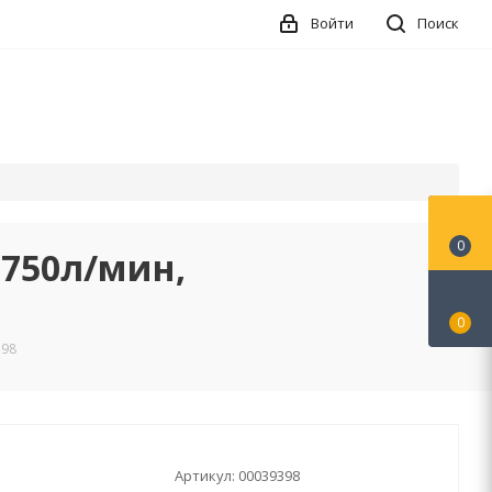
Войти
Поиск
0
 750л/мин,
0
398
Артикул:
00039398