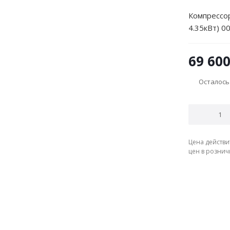
Компрессор
4.35кВт) 0
69 60
Осталось
Цена действи
цен в рознич