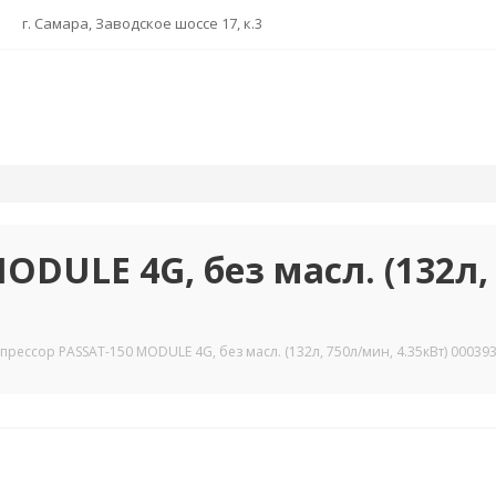
г. Самара, Заводское шоссе 17, к.3
ODULE 4G, без масл. (132л,
прессор PASSAT-150 MODULE 4G, без масл. (132л, 750л/мин, 4.35кВт) 00039