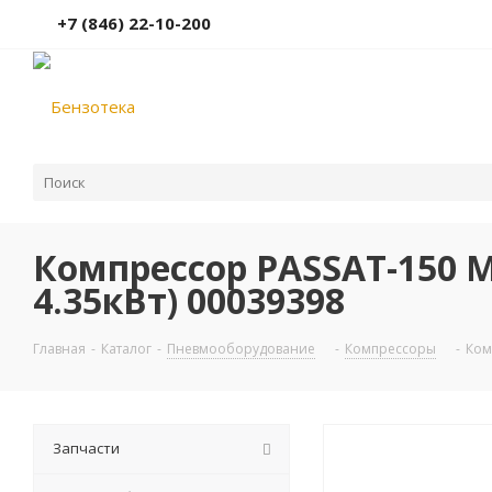
+7 (846) 22-10-200
Компрессор PASSAT-150 M
4.35кВт) 00039398
Главная
-
Каталог
-
Пневмооборудование
-
Компрессоры
-
Ком
Запчасти