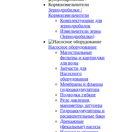
Зернодробилки /
Кормоизмельчители
Комплектующие для
зернодробилок
Измельчители зерна
(Зернодробилки)
Насосное оборудование
Магистральные
фильтры и картриджи
для воды
Запчасти для
Насосного
оборудования
Мембраны и фланцы
гидроаккумулятора
Подводки гибкие
Реле давления,
манометры, штуцера
Гидроаккумуляторы и
расширительные баки
Дренажные
(фекальные) насосы
Насосные станции