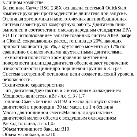
в личном хозяйстве.
Бензопила Carver RSG 238Х оснащена системой QuickStart,
компенсирующей противодействие двигателя при запуске.
Отличная эргономика и многоточечная антивибрационная
система гарантируют комфортную работу. Двигатель пилы
выполнен в соответствии с международным стандартом EPA
EU-II с использованием запатентованных систем AfterCharge
и Clean2, сокращающих расход топлива до 20%, дающих
прирост мощности до 5%, а крутящего момента до 17% по
сравнению с аналогичными двухтактными двигателями.
Технология пористого хромирования внутренней
поверхности цилиндра двигателя обеспечивает увеличение
износостойкости цилиндро-поршневой группы в 3-5 раз.
Система экстренной остановки цепи создает высокий уровень
безопасности.
Технические характеристики
Тип двигателя:Двухтактный с воздушным охлаждением
Мощность двигателя, кВт / л.с.:1,3 / 1,7
Топливо:Смесь бензина АИ 92 и масла для двухтактных
двигателей в пропорции: 30 мл масла на 1 л бензина
Масло для топливной смеси:Масло для двухтактных
двигателей малого объема с воздушным охлаждением
Расход топлива, л / ч:1,02
Объем топливного бака, мл:310
Объем маслобака, мл:210