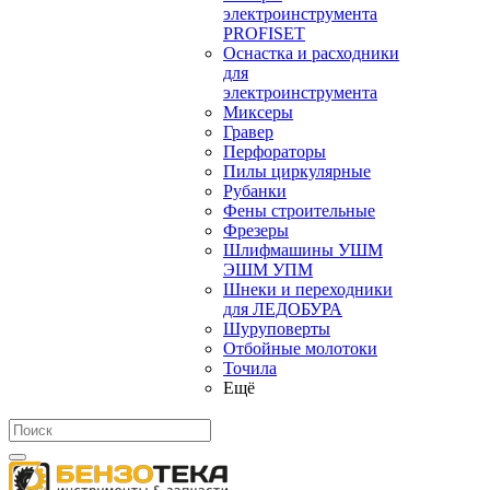
электроинструмента
PROFISET
Оснастка и расходники
для
электроинструмента
Миксеры
Гравер
Перфораторы
Пилы циркулярные
Рубанки
Фены строительные
Фрезеры
Шлифмашины УШМ
ЭШМ УПМ
Шнеки и переходники
для ЛЕДОБУРА
Шуруповерты
Отбойные молотоки
Точила
Ещё