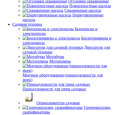
Оголовки скважинные
Поверхностные насосы
Скважинные насосы
Циркуляционные
насосы
Садовая техника
Бензопилы и
электропилы
Бензотриммера и
электрокосы
Двигатели для
садовой техники
Мотобуры
Мотопомпы
Моечное оборудования (принадлежности для
моек)
Принадлежности для тачек садовых
Опрыскиватели садовые
Газонокосилки,
скарификаторы