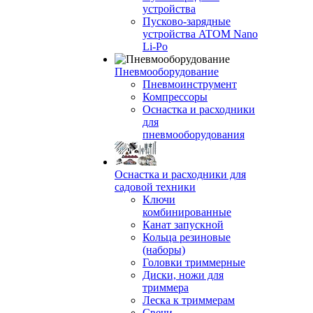
устройства
Пусково-зарядные
устройства ATOM Nano
Li-Po
Пневмооборудование
Пневмоинструмент
Компрессоры
Оснастка и расходники
для
пневмооборудования
Оснастка и расходники для
садовой техники
Ключи
комбинированные
Канат запускной
Кольца резиновые
(наборы)
Головки триммерные
Диски, ножи для
триммера
Леска к триммерам
Свечи