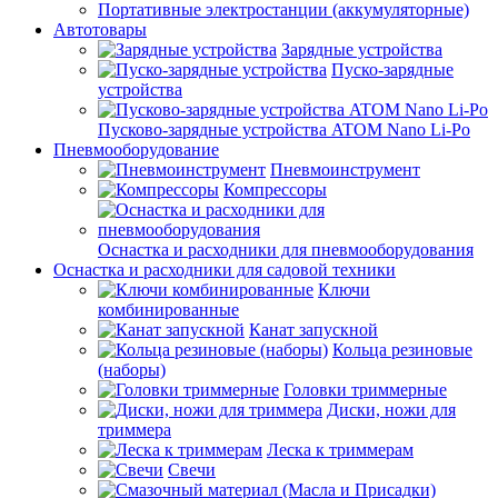
Портативные электростанции (аккумуляторные)
Автотовары
Зарядные устройства
Пуско-зарядные
устройства
Пусково-зарядные устройства ATOM Nano Li-Po
Пневмооборудование
Пневмоинструмент
Компрессоры
Оснастка и расходники для пневмооборудования
Оснастка и расходники для садовой техники
Ключи
комбинированные
Канат запускной
Кольца резиновые
(наборы)
Головки триммерные
Диски, ножи для
триммера
Леска к триммерам
Свечи