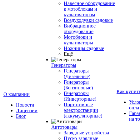
Навесное оборудование
к мотоблокам и
культиваторам
Воздуходувки садовые
Вибрационное
оборудование
Мотоблоки и
культиваторы
Ножницы садовые
Ещё
Генераторы
Генераторы
(Дизельные)
Генераторы
(Бензиновые)
Как купит
Генераторы
О компании
(Инверторные)
Усло
Портативные
Новости
опла
электростанции
Лицензии
Гара
(аккумуляторные)
Блог
на т
Автотовары
Зарядные устройства
Пуско-зарядные