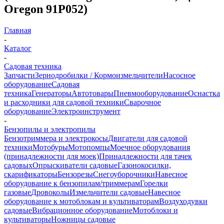
Oregon 91P052)
Главная
-
Каталог
-
Садовая техника
Запчасти
Зернодробилки / Кормоизмельчители
Насосное
оборудование
Садовая
техника
Генераторы
Автотовары
Пневмооборудование
Оснастка
и расходники для садовой техники
Сварочное
оборудование
Электроинструмент
-
Бензопилы и электропилы
Бензотриммера и электрокосы
Двигатели для садовой
техники
Мотобуры
Мотопомпы
Моечное оборудования
(принадлежности для моек)
Принадлежности для тачек
садовых
Опрыскиватели садовые
Газонокосилки,
скарификаторы
Бензорезы
Снегоуборочники
Навесное
оборудование к бензопилам/триммерам
Горелки
газовые
Дровоколы
Измельчители садовые
Навесное
оборудование к мотоблокам и культиваторам
Воздуходувки
садовые
Вибрационное оборудование
Мотоблоки и
культиваторы
Ножницы садовые