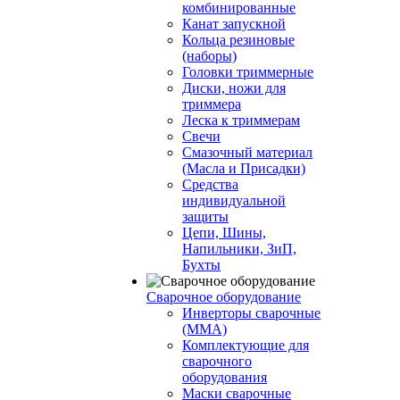
комбинированные
Канат запускной
Кольца резиновые
(наборы)
Головки триммерные
Диски, ножи для
триммера
Леска к триммерам
Свечи
Смазочный материал
(Масла и Присадки)
Средства
индивидуальной
защиты
Цепи, Шины,
Напильники, ЗиП,
Бухты
Сварочное оборудование
Инверторы сварочные
(ММА)
Комплектующие для
сварочного
оборудования
Маски сварочные