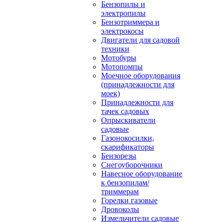
Бензопилы и
электропилы
Бензотриммера и
электрокосы
Двигатели для садовой
техники
Мотобуры
Мотопомпы
Моечное оборудования
(принадлежности для
моек)
Принадлежности для
тачек садовых
Опрыскиватели
садовые
Газонокосилки,
скарификаторы
Бензорезы
Снегоуборочники
Навесное оборудование
к бензопилам/
триммерам
Горелки газовые
Дровоколы
Измельчители садовые