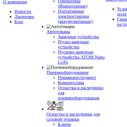
Генераторы
О компании
(Инверторные)
Усло
Портативные
Новости
опла
электростанции
Лицензии
Гара
(аккумуляторные)
Блог
на т
Автотовары
Зарядные устройства
Пуско-зарядные
устройства
Пусково-зарядные
устройства ATOM Nano
Li-Po
Пневмооборудование
Пневмоинструмент
Компрессоры
Оснастка и расходники
для
пневмооборудования
Оснастка и расходники для
садовой техники
Ключи