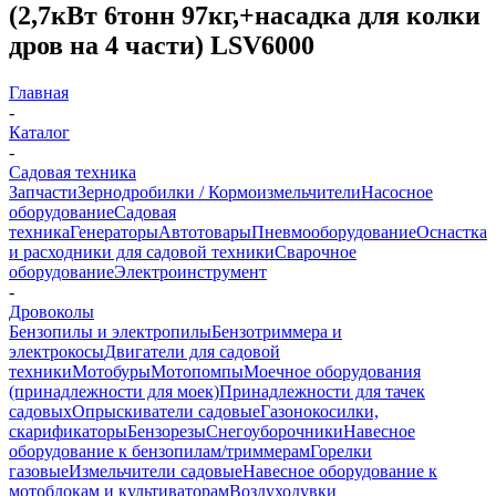
(2,7кВт 6тонн 97кг,+насадка для колки
дров на 4 части) LSV6000
Главная
-
Каталог
-
Садовая техника
Запчасти
Зернодробилки / Кормоизмельчители
Насосное
оборудование
Садовая
техника
Генераторы
Автотовары
Пневмооборудование
Оснастка
и расходники для садовой техники
Сварочное
оборудование
Электроинструмент
-
Дровоколы
Бензопилы и электропилы
Бензотриммера и
электрокосы
Двигатели для садовой
техники
Мотобуры
Мотопомпы
Моечное оборудования
(принадлежности для моек)
Принадлежности для тачек
садовых
Опрыскиватели садовые
Газонокосилки,
скарификаторы
Бензорезы
Снегоуборочники
Навесное
оборудование к бензопилам/триммерам
Горелки
газовые
Измельчители садовые
Навесное оборудование к
мотоблокам и культиваторам
Воздуходувки