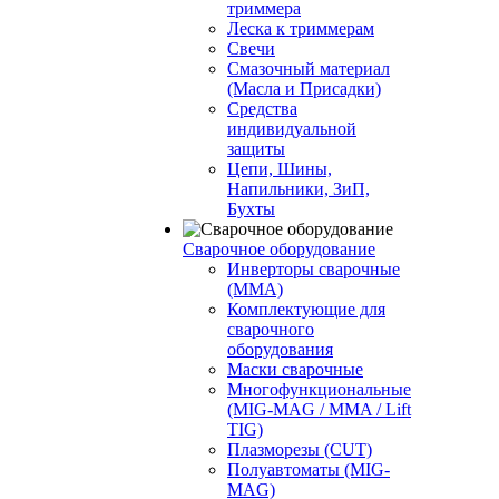
триммера
Леска к триммерам
Свечи
Смазочный материал
(Масла и Присадки)
Средства
индивидуальной
защиты
Цепи, Шины,
Напильники, ЗиП,
Бухты
Сварочное оборудование
Инверторы сварочные
(ММА)
Комплектующие для
сварочного
оборудования
Маски сварочные
Многофункциональные
(MIG-MAG / MMA / Lift
TIG)
Плазморезы (CUT)
Полуавтоматы (МIG-
MAG)