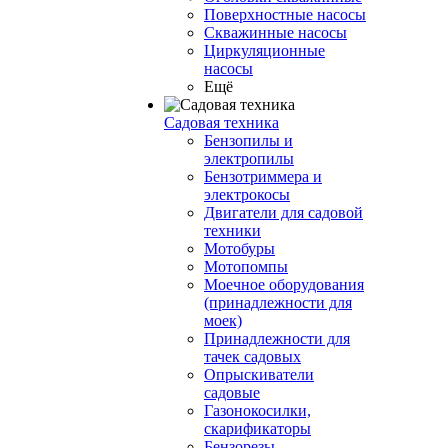
Поверхностные насосы
Скважинные насосы
Циркуляционные
насосы
Ещё
Садовая техника
Бензопилы и
электропилы
Бензотриммера и
электрокосы
Двигатели для садовой
техники
Мотобуры
Мотопомпы
Моечное оборудования
(принадлежности для
моек)
Принадлежности для
тачек садовых
Опрыскиватели
садовые
Газонокосилки,
скарификаторы
Бензорезы