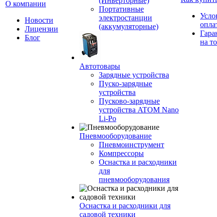
(Инверторные)
О компании
Портативные
Усло
электростанции
Новости
опла
(аккумуляторные)
Лицензии
Гара
Блог
на т
Автотовары
Зарядные устройства
Пуско-зарядные
устройства
Пусково-зарядные
устройства ATOM Nano
Li-Po
Пневмооборудование
Пневмоинструмент
Компрессоры
Оснастка и расходники
для
пневмооборудования
Оснастка и расходники для
садовой техники