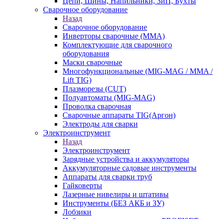
Цепи, Шины, Напильники, ЗиП, Бухты
Сварочное оборудование
Назад
Сварочное оборудование
Инверторы сварочные (ММА)
Комплектующие для сварочного
оборудования
Маски сварочные
Многофункциональные (MIG-MAG / MMA /
Lift TIG)
Плазморезы (CUT)
Полуавтоматы (МIG-MAG)
Проволка сварочная
Сварочные аппараты TIG(Аргон)
Электроды для сварки
Электроинструмент
Назад
Электроинструмент
Зарядные устройства и аккумуляторы
Аккумуляторные садовые инструменты
Аппараты для сварки труб
Гайковерты
Лазерные нивелиры и штативы
Инструменты (БЕЗ АКБ и ЗУ)
Лобзики