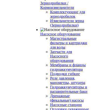
Зернодробилки /
Кормоизмельчители
Комплектующие для
зернодробилок
Измельчители зерна
(Зернодробилки)
Насосное оборудование
Магистральные
фильтры и картриджи
для воды
Запчасти для
Насосного
оборудования
Мембраны и фланцы
гидроаккумулятора
Подводки гибкие
Реле давления,
манометры, штуцера
Гидроаккумуляторы и
расширительные баки
Дренажные
(фекальные) насосы
Насосные станции
Оголовки скважинные