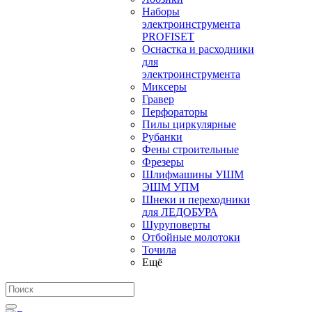
Наборы
электроинструмента
PROFISET
Оснастка и расходники
для
электроинструмента
Миксеры
Гравер
Перфораторы
Пилы циркулярные
Рубанки
Фены строительные
Фрезеры
Шлифмашины УШМ
ЭШМ УПМ
Шнеки и переходники
для ЛЕДОБУРА
Шуруповерты
Отбойные молотоки
Точила
Ещё