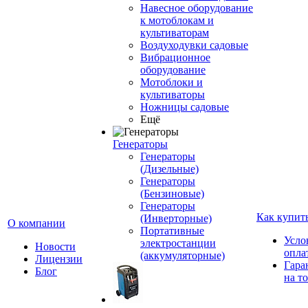
Навесное оборудование
к мотоблокам и
культиваторам
Воздуходувки садовые
Вибрационное
оборудование
Мотоблоки и
культиваторы
Ножницы садовые
Ещё
Генераторы
Генераторы
(Дизельные)
Генераторы
(Бензиновые)
Генераторы
Как купит
(Инверторные)
О компании
Портативные
Усло
электростанции
Новости
опла
(аккумуляторные)
Лицензии
Гара
Блог
на т