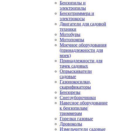
Бензопилы и
электропилы
Бензотриммера и
электрокосы
Двигатели для садовой
техники
Мотобуры
Мотопомпы
Моечное оборудования
(принадлежности для
моек)
Принадлежности для
тачек садовых
Опрыскиватели
садовые
Газонокосилки,
скарификаторы
Бензорезы
Снегоуборочники
Навесное оборудование
к бензопилам/
триммерам
Горелки газовые
Дровоколы
Измельчители садовые