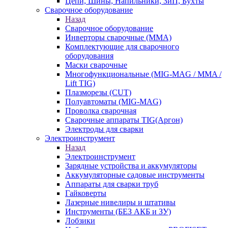
Цепи, Шины, Напильники, ЗиП, Бухты
Сварочное оборудование
Назад
Сварочное оборудование
Инверторы сварочные (ММА)
Комплектующие для сварочного
оборудования
Маски сварочные
Многофункциональные (MIG-MAG / MMA /
Lift TIG)
Плазморезы (CUT)
Полуавтоматы (МIG-MAG)
Проволка сварочная
Сварочные аппараты TIG(Аргон)
Электроды для сварки
Электроинструмент
Назад
Электроинструмент
Зарядные устройства и аккумуляторы
Аккумуляторные садовые инструменты
Аппараты для сварки труб
Гайковерты
Лазерные нивелиры и штативы
Инструменты (БЕЗ АКБ и ЗУ)
Лобзики