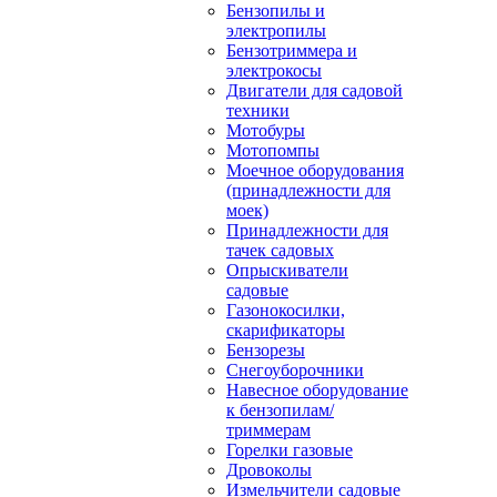
Бензопилы и
электропилы
Бензотриммера и
электрокосы
Двигатели для садовой
техники
Мотобуры
Мотопомпы
Моечное оборудования
(принадлежности для
моек)
Принадлежности для
тачек садовых
Опрыскиватели
садовые
Газонокосилки,
скарификаторы
Бензорезы
Снегоуборочники
Навесное оборудование
к бензопилам/
триммерам
Горелки газовые
Дровоколы
Измельчители садовые