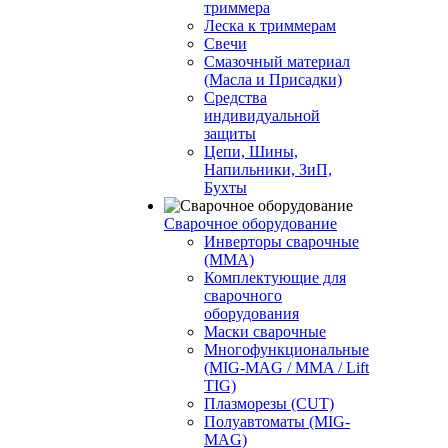
триммера
Леска к триммерам
Свечи
Смазочный материал
(Масла и Присадки)
Средства
индивидуальной
защиты
Цепи, Шины,
Напильники, ЗиП,
Бухты
Сварочное оборудование
Инверторы сварочные
(ММА)
Комплектующие для
сварочного
оборудования
Маски сварочные
Многофункциональные
(MIG-MAG / MMA / Lift
TIG)
Плазморезы (CUT)
Полуавтоматы (МIG-
MAG)