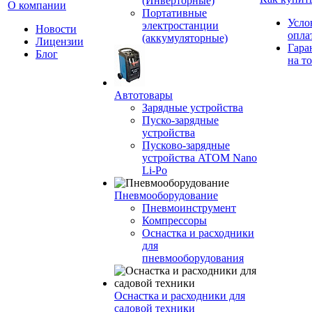
(Инверторные)
О компании
Портативные
Усло
электростанции
Новости
опла
(аккумуляторные)
Лицензии
Гара
Блог
на т
Автотовары
Зарядные устройства
Пуско-зарядные
устройства
Пусково-зарядные
устройства ATOM Nano
Li-Po
Пневмооборудование
Пневмоинструмент
Компрессоры
Оснастка и расходники
для
пневмооборудования
Оснастка и расходники для
садовой техники