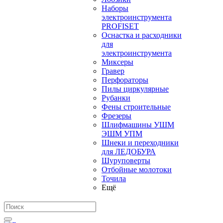
Наборы
электроинструмента
PROFISET
Оснастка и расходники
для
электроинструмента
Миксеры
Гравер
Перфораторы
Пилы циркулярные
Рубанки
Фены строительные
Фрезеры
Шлифмашины УШМ
ЭШМ УПМ
Шнеки и переходники
для ЛЕДОБУРА
Шуруповерты
Отбойные молотоки
Точила
Ещё