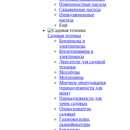
Поверхностные насосы
Скважинные насосы
Циркуляционные
насосы
Ещё
Садовая техника
Бензопилы и
электропилы
Бензотриммера и
электрокосы
Двигатели для садовой
техники
Мотобуры
Мотопомпы
Моечное оборудования
(принадлежности для
моек)
Принадлежности для
тачек садовых
Опрыскиватели
садовые
Газонокосилки,
скарификаторы
Бензорезы