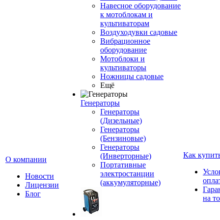
Навесное оборудование
к мотоблокам и
культиваторам
Воздуходувки садовые
Вибрационное
оборудование
Мотоблоки и
культиваторы
Ножницы садовые
Ещё
Генераторы
Генераторы
(Дизельные)
Генераторы
(Бензиновые)
Генераторы
Как купит
(Инверторные)
О компании
Портативные
Усло
электростанции
Новости
опла
(аккумуляторные)
Лицензии
Гара
Блог
на т