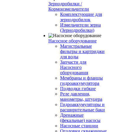
Зернодробилки /
Кормоизмельчители
Комплектующие для
зернодробилок
Измельчители зерна
(Зернодробилки)
Насосное оборудование
Магистральные
фильтры и картриджи
для воды
Запчасти для
Насосного
оборудования
Мембраны и фланцы
гидроаккумулятора
Подводки гибкие
Реле давления,
манометры, штуцера
Гидроаккумуляторы и
расширительные баки
Дренажные
(фекальные) насосы
Насосные станции
Оголовки скважинные