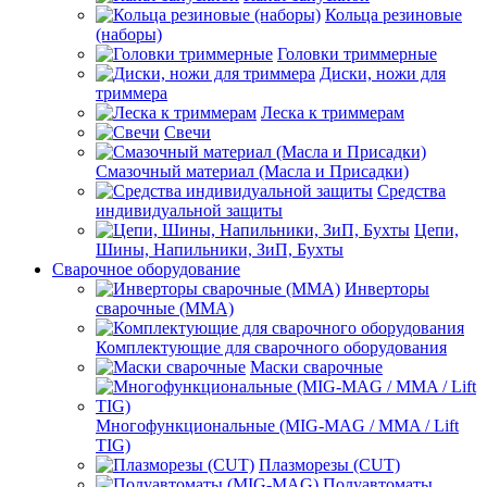
Кольца резиновые
(наборы)
Головки триммерные
Диски, ножи для
триммера
Леска к триммерам
Свечи
Смазочный материал (Масла и Присадки)
Средства
индивидуальной защиты
Цепи,
Шины, Напильники, ЗиП, Бухты
Сварочное оборудование
Инверторы
сварочные (ММА)
Комплектующие для сварочного оборудования
Маски сварочные
Многофункциональные (MIG-MAG / MMA / Lift
TIG)
Плазморезы (CUT)
Полуавтоматы