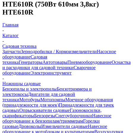
HTE610R (750Вт 610мм 3,8кг)
HTE610R
Главная
-
Каталог
-
Садовая техника
Запчасти
Зернодробилки / Кормоизмельчители
Насосное
оборудование
Садовая
техника
Генераторы
Автотовары
Пневмооборудование
Оснастка
и расходники для садовой техники
Сварочное
оборудование
Электроинструмент
-
Ножницы садовые
Бензопилы и электропилы
Бензотриммера и
электрокосы
Двигатели для садовой
техники
Мотобуры
Мотопомпы
Моечное оборудования
(принадлежности для моек)
Принадлежности для тачек
садовых
Опрыскиватели садовые
Газонокосилки,
скарификаторы
Бензорезы
Снегоуборочники
Навесное
оборудование к бензопилам/триммерам
Горелки
газовые
Дровоколы
Измельчители садовые
Навесное
оборудование к мотоблокам и культиваторам
Воздуходувки