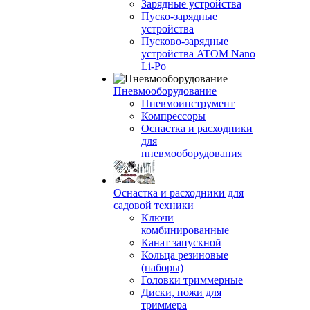
Зарядные устройства
Пуско-зарядные
устройства
Пусково-зарядные
устройства ATOM Nano
Li-Po
Пневмооборудование
Пневмоинструмент
Компрессоры
Оснастка и расходники
для
пневмооборудования
Оснастка и расходники для
садовой техники
Ключи
комбинированные
Канат запускной
Кольца резиновые
(наборы)
Головки триммерные
Диски, ножи для
триммера