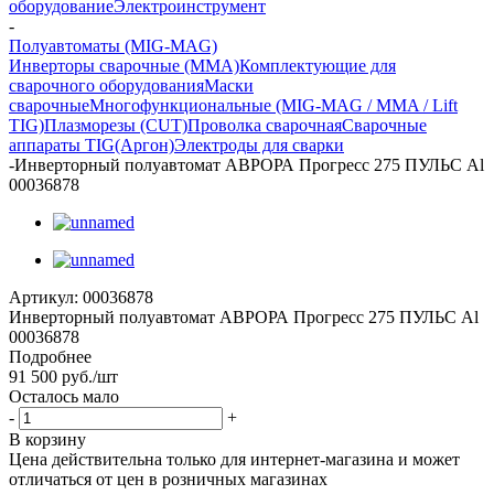
оборудование
Электроинструмент
-
Полуавтоматы (МIG-MAG)
Инверторы сварочные (ММА)
Комплектующие для
сварочного оборудования
Маски
сварочные
Многофункциональные (MIG-MAG / MMA / Lift
TIG)
Плазморезы (CUT)
Проволка сварочная
Сварочные
аппараты TIG(Аргон)
Электроды для сварки
-
Инверторный полуавтомат АВРОРА Прогресс 275 ПУЛЬС Al
00036878
Артикул:
00036878
Инверторный полуавтомат АВРОРА Прогресс 275 ПУЛЬС Al
00036878
Подробнее
91 500
руб.
/шт
Осталось мало
-
+
В корзину
Цена действительна только для интернет-магазина и может
отличаться от цен в розничных магазинах