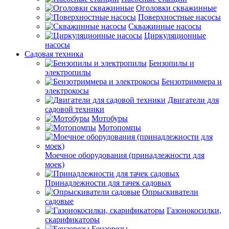
Оголовки скважинные
Поверхностные насосы
Скважинные насосы
Циркуляционные
насосы
Садовая техника
Бензопилы и
электропилы
Бензотриммера и
электрокосы
Двигатели для
садовой техники
Мотобуры
Мотопомпы
Моечное оборудования (принадлежности для
моек)
Принадлежности для тачек садовых
Опрыскиватели
садовые
Газонокосилки,
скарификаторы
Бензорезы