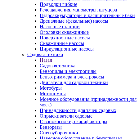
Подводки гибкие
Реле давления, манометры, штуцера
Гидроаккумуляторы и расширительные баки
Дренажные (фекальные) насосы
Насосные станции
Оголовки скважинные
Поверхностные насосы
Скважинные насосы
Циркуляционные насосы
Садовая техника
Назад
Садовая техника
Бензопилы и электропилы
Бензотриммера и электрокосы
Двигатели для садовой техники
Мотобуры
Мотопомпы
Моечное оборудования (принадлежности для
моек)
Принадлежности для тачек садовых
Опрыскиватели садовые
Газонокосилки, скарификаторы
Бензорезы
Снегоуборочники
Навесное оборудование к бензопилам/