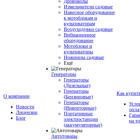
Дровоколы
Измельчители садовые
Навесное оборудование
к мотоблокам и
культиваторам
Воздуходувки садовые
Вибрационное
оборудование
Мотоблоки и
культиваторы
Ножницы садовые
Ещё
Генераторы
Генераторы
(Дизельные)
Генераторы
Как купит
О компании
(Бензиновые)
Генераторы
Усло
Новости
(Инверторные)
опла
Лицензии
Портативные
Гара
Блог
электростанции
на т
(аккумуляторные)
Автотовары