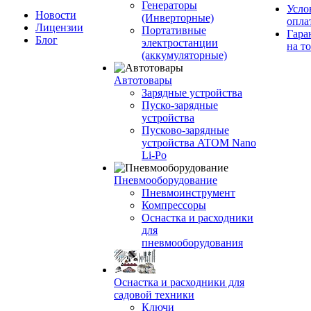
Генераторы
Усло
Новости
(Инверторные)
опла
Лицензии
Портативные
Гара
Блог
электростанции
на т
(аккумуляторные)
Автотовары
Зарядные устройства
Пуско-зарядные
устройства
Пусково-зарядные
устройства ATOM Nano
Li-Po
Пневмооборудование
Пневмоинструмент
Компрессоры
Оснастка и расходники
для
пневмооборудования
Оснастка и расходники для
садовой техники
Ключи