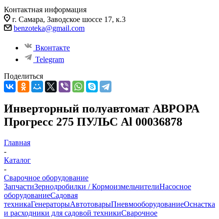
Контактная информация
г. Самара, Заводское шоссе 17, к.3
benzoteka@gmail.com
Вконтакте
Telegram
Поделиться
Инверторный полуавтомат АВРОРА
Прогресс 275 ПУЛЬС Al 00036878
Главная
-
Каталог
-
Сварочное оборудование
Запчасти
Зернодробилки / Кормоизмельчители
Насосное
оборудование
Садовая
техника
Генераторы
Автотовары
Пневмооборудование
Оснастка
и расходники для садовой техники
Сварочное