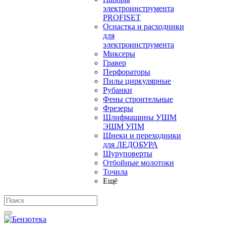
электроинструмента
PROFISET
Оснастка и расходники
для
электроинструмента
Миксеры
Гравер
Перфораторы
Пилы циркулярные
Рубанки
Фены строительные
Фрезеры
Шлифмашины УШМ
ЭШМ УПМ
Шнеки и переходники
для ЛЕДОБУРА
Шуруповерты
Отбойные молотоки
Точила
Ещё