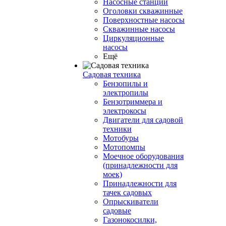
Насосные станции
Оголовки скважинные
Поверхностные насосы
Скважинные насосы
Циркуляционные
насосы
Ещё
Садовая техника
Бензопилы и
электропилы
Бензотриммера и
электрокосы
Двигатели для садовой
техники
Мотобуры
Мотопомпы
Моечное оборудования
(принадлежности для
моек)
Принадлежности для
тачек садовых
Опрыскиватели
садовые
Газонокосилки,