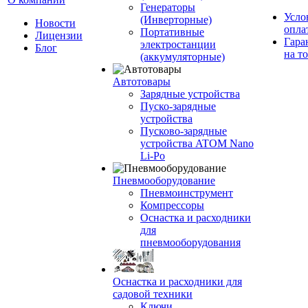
Генераторы
Усло
(Инверторные)
Новости
опла
Портативные
Лицензии
Гара
электростанции
Блог
на т
(аккумуляторные)
Автотовары
Зарядные устройства
Пуско-зарядные
устройства
Пусково-зарядные
устройства ATOM Nano
Li-Po
Пневмооборудование
Пневмоинструмент
Компрессоры
Оснастка и расходники
для
пневмооборудования
Оснастка и расходники для
садовой техники
Ключи