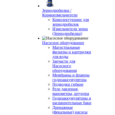
Зернодробилки /
Кормоизмельчители
Комплектующие для
зернодробилок
Измельчители зерна
(Зернодробилки)
Насосное оборудование
Магистральные
фильтры и картриджи
для воды
Запчасти для
Насосного
оборудования
Мембраны и фланцы
гидроаккумулятора
Подводки гибкие
Реле давления,
манометры, штуцера
Гидроаккумуляторы и
расширительные баки
Дренажные
(фекальные) насосы