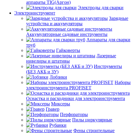
аппараты TIG(Аргон)
Электроды для сварки
Электроинструмент
Зарядные
устройства и аккумуляторы
Аккумуляторные садовые инструменты
Аппараты для сварки
труб
Гайковерты
Лазерные
нивелиры и штативы
Инструменты
(БЕЗ АКБ и ЗУ)
Лобзики
Наборы
электроинструмента PROFISET
Оснастка и расходники для электроинструмента
Миксеры
Гравер
Перфораторы
Пилы циркулярные
Рубанки
Фены строительные