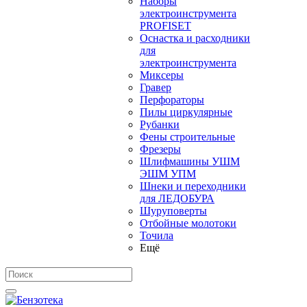
Наборы
электроинструмента
PROFISET
Оснастка и расходники
для
электроинструмента
Миксеры
Гравер
Перфораторы
Пилы циркулярные
Рубанки
Фены строительные
Фрезеры
Шлифмашины УШМ
ЭШМ УПМ
Шнеки и переходники
для ЛЕДОБУРА
Шуруповерты
Отбойные молотоки
Точила
Ещё