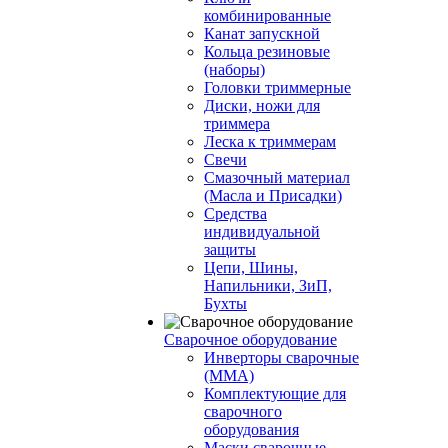
комбинированные
Канат запускной
Кольца резиновые
(наборы)
Головки триммерные
Диски, ножи для
триммера
Леска к триммерам
Свечи
Смазочный материал
(Масла и Присадки)
Средства
индивидуальной
защиты
Цепи, Шины,
Напильники, ЗиП,
Бухты
Сварочное оборудование
Инверторы сварочные
(ММА)
Комплектующие для
сварочного
оборудования
Маски сварочные