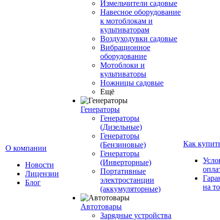
Измельчители садовые
Навесное оборудование
к мотоблокам и
культиваторам
Воздуходувки садовые
Вибрационное
оборудование
Мотоблоки и
культиваторы
Ножницы садовые
Ещё
Генераторы
Генераторы
(Дизельные)
Генераторы
Как купит
(Бензиновые)
О компании
Генераторы
Усло
(Инверторные)
Новости
опла
Портативные
Лицензии
Гара
электростанции
Блог
на т
(аккумуляторные)
Автотовары
Зарядные устройства