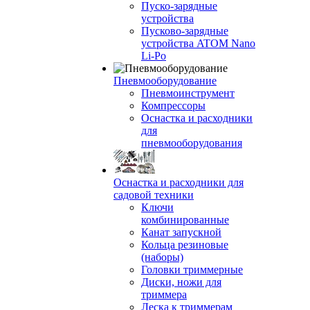
Пуско-зарядные
устройства
Пусково-зарядные
устройства ATOM Nano
Li-Po
Пневмооборудование
Пневмоинструмент
Компрессоры
Оснастка и расходники
для
пневмооборудования
Оснастка и расходники для
садовой техники
Ключи
комбинированные
Канат запускной
Кольца резиновые
(наборы)
Головки триммерные
Диски, ножи для
триммера
Леска к триммерам