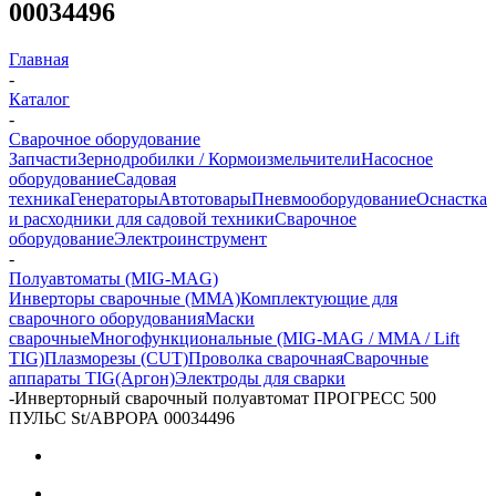
00034496
Главная
-
Каталог
-
Сварочное оборудование
Запчасти
Зернодробилки / Кормоизмельчители
Насосное
оборудование
Садовая
техника
Генераторы
Автотовары
Пневмооборудование
Оснастка
и расходники для садовой техники
Сварочное
оборудование
Электроинструмент
-
Полуавтоматы (МIG-MAG)
Инверторы сварочные (ММА)
Комплектующие для
сварочного оборудования
Маски
сварочные
Многофункциональные (MIG-MAG / MMA / Lift
TIG)
Плазморезы (CUT)
Проволка сварочная
Сварочные
аппараты TIG(Аргон)
Электроды для сварки
-
Инверторный сварочный полуавтомат ПРОГРЕСС 500
ПУЛЬС St/АВРОРА 00034496