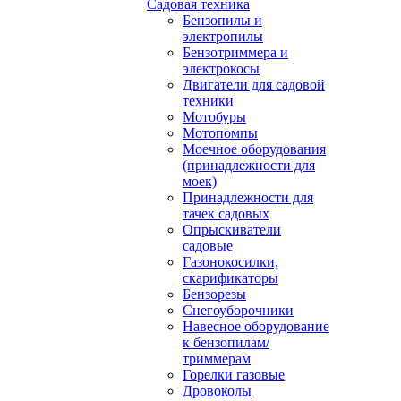
Садовая техника
Бензопилы и
электропилы
Бензотриммера и
электрокосы
Двигатели для садовой
техники
Мотобуры
Мотопомпы
Моечное оборудования
(принадлежности для
моек)
Принадлежности для
тачек садовых
Опрыскиватели
садовые
Газонокосилки,
скарификаторы
Бензорезы
Снегоуборочники
Навесное оборудование
к бензопилам/
триммерам
Горелки газовые
Дровоколы