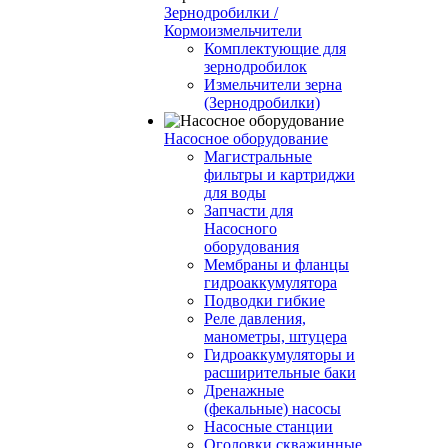
Зернодробилки /
Кормоизмельчители
Комплектующие для
зернодробилок
Измельчители зерна
(Зернодробилки)
Насосное оборудование
Магистральные
фильтры и картриджи
для воды
Запчасти для
Насосного
оборудования
Мембраны и фланцы
гидроаккумулятора
Подводки гибкие
Реле давления,
манометры, штуцера
Гидроаккумуляторы и
расширительные баки
Дренажные
(фекальные) насосы
Насосные станции
Оголовки скважинные