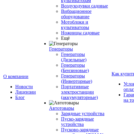
культиваторам
Воздуходувки садовые
Вибрационное
оборудование
Мотоблоки и
культиваторы
Ножницы садовые
Ещё
Генераторы
Генераторы
(Дизельные)
Генераторы
(Бензиновые)
Как купит
Генераторы
О компании
(Инверторные)
Усло
Новости
Портативные
опла
Лицензии
электростанции
Гара
Блог
(аккумуляторные)
на т
Автотовары
Зарядные устройства
Пуско-зарядные
устройства
Пусково-зарядные