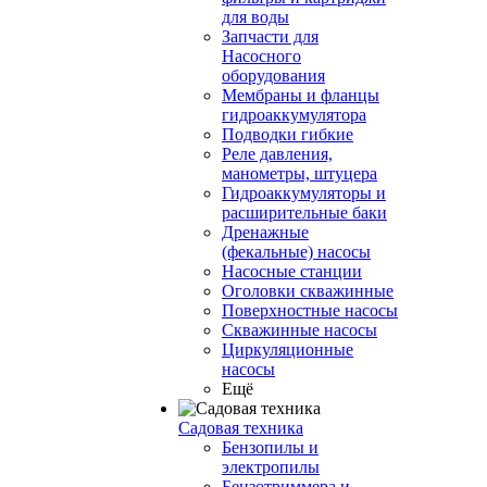
для воды
Запчасти для
Насосного
оборудования
Мембраны и фланцы
гидроаккумулятора
Подводки гибкие
Реле давления,
манометры, штуцера
Гидроаккумуляторы и
расширительные баки
Дренажные
(фекальные) насосы
Насосные станции
Оголовки скважинные
Поверхностные насосы
Скважинные насосы
Циркуляционные
насосы
Ещё
Садовая техника
Бензопилы и
электропилы
Бензотриммера и