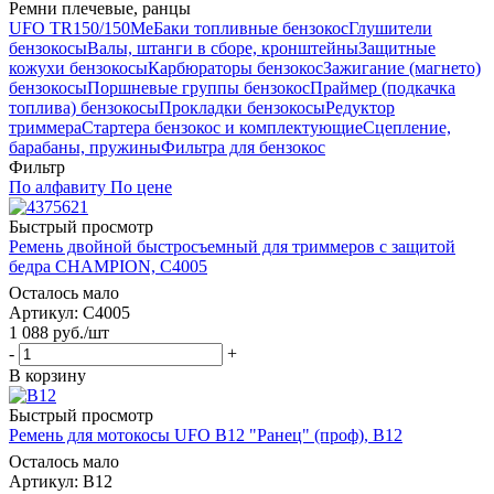
Ремни плечевые, ранцы
UFO TR150/150Me
Баки топливные бензокос
Глушители
бензокосы
Валы, штанги в сборе, кронштейны
Защитные
кожухи бензокосы
Карбюраторы бензокос
Зажигание (магнето)
бензокосы
Поршневые группы бензокос
Праймер (подкачка
топлива) бензокосы
Прокладки бензокосы
Редуктор
триммера
Стартера бензокос и комплектующие
Сцепление,
барабаны, пружины
Фильтра для бензокос
Фильтр
По алфавиту
По цене
Быстрый просмотр
Ремень двойной быстросъемный для триммеров с защитой
бедра CHAMPION, C4005
Осталось мало
Артикул: C4005
1 088
руб.
/шт
-
+
В корзину
Быстрый просмотр
Ремень для мотокосы UFO B12 "Ранец" (проф), B12
Осталось мало
Артикул: B12