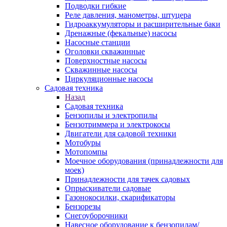
Подводки гибкие
Реле давления, манометры, штуцера
Гидроаккумуляторы и расширительные баки
Дренажные (фекальные) насосы
Насосные станции
Оголовки скважинные
Поверхностные насосы
Скважинные насосы
Циркуляционные насосы
Садовая техника
Назад
Садовая техника
Бензопилы и электропилы
Бензотриммера и электрокосы
Двигатели для садовой техники
Мотобуры
Мотопомпы
Моечное оборудования (принадлежности для
моек)
Принадлежности для тачек садовых
Опрыскиватели садовые
Газонокосилки, скарификаторы
Бензорезы
Снегоуборочники
Навесное оборудование к бензопилам/