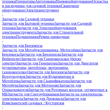
техника
Генераторы
Автотовары
Пневмооборудование
Оснастка
и расходники для садовой техники
Сварочное
оборудование
Электроинструмент
-
Запчасти для Садовой техники
Запчасти для Бытовой техники
Запчасти для Садовой
техники
Запчасти для Электрооборудования,
электроинструмента
Запчасти для Строительной
техники
Подшипники
Ремни приводные
-
Запчасти для Бензокосы
Запчасти для Мотобуксировщика, Мотособаки
Запчасти для
Бензокосы
Запчасти для Бензопилы
Запчасти для
Виброплит
Запчасти для Газонокосилки (бензо/
электро)
Запчасти для Генератора
Запчасти для Двигателя
(культиваторы, мотоблоки, мотопомпы,
газонокосилки)
Запчасти для Бензореза
Запчасти для
Воздуходувок
Запчасти для Культиватора и
Мотоблока
Запчасти для Скарификатора
Запчасти для
Мотобура
Запчасти для Мотопомп
Запчасти для
Опрыскивателя
Запчасти для Роторных косилок, сегментных к
МБ
Запчасти для Снегоуборщиков
Запчасти на электропилы,
электрокосы
Запчасти для Дровокола
Запчасти для
Измельчителей садовых / Кусторезов
-