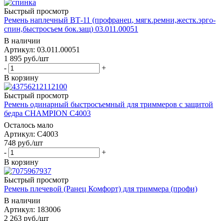
Быстрый просмотр
Ремень наплечный ВТ-11 (профранец, мягк.ремни,жестк.эрго-
спин,быстросъем бок.защ) 03.011.00051
В наличии
Артикул: 03.011.00051
1 895
руб.
/шт
-
+
В корзину
Быстрый просмотр
Ремень одинарный быстросъемный для триммеров с защитой
бедра CHAMPION C4003
Осталось мало
Артикул: C4003
748
руб.
/шт
-
+
В корзину
Быстрый просмотр
Ремень плечевой (Ранец Комфорт) для триммера (профи)
В наличии
Артикул: 183006
2 263
руб.
/шт