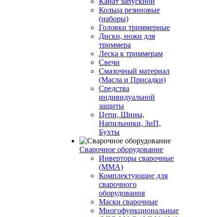
Канат запускной
Кольца резиновые
(наборы)
Головки триммерные
Диски, ножи для
триммера
Леска к триммерам
Свечи
Смазочный материал
(Масла и Присадки)
Средства
индивидуальной
защиты
Цепи, Шины,
Напильники, ЗиП,
Бухты
Сварочное оборудование
Инверторы сварочные
(ММА)
Комплектующие для
сварочного
оборудования
Маски сварочные
Многофункциональные