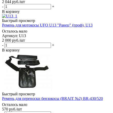
2 044
руб.
/шт
-
+
В корзину
Быстрый просмотр
Ремень для мотокосы UFO U13 "Ранец" (проф), U13
Осталось мало
Артикул: U13
2 000
руб.
/шт
-
+
В корзину
Быстрый просмотр
Ремень для переноски бензокосы (BRAIT №2) BR-430/520
Осталось мало
570
руб.
/шт