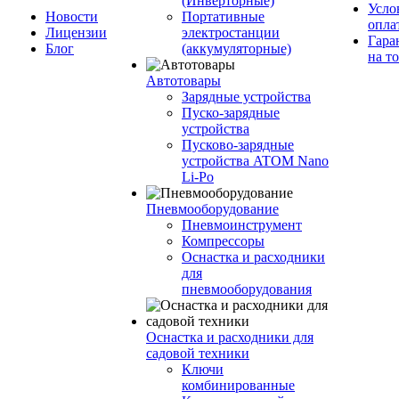
(Инверторные)
Усло
Новости
Портативные
опла
Лицензии
электростанции
Гара
Блог
(аккумуляторные)
на т
Автотовары
Зарядные устройства
Пуско-зарядные
устройства
Пусково-зарядные
устройства ATOM Nano
Li-Po
Пневмооборудование
Пневмоинструмент
Компрессоры
Оснастка и расходники
для
пневмооборудования
Оснастка и расходники для
садовой техники
Ключи
комбинированные