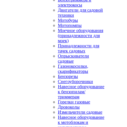
электрокосы
Двигатели для садовой
техники
Мотобуры
Мотопомпы
Моечное оборудования
(принадлежности для
моек)
Принадлежности для
тачек садовых
Опрыскиватели
садовые
Газонокосилки,
скарификаторы
Бензорезы
Снегоуборочники
Навесное оборудование
к бензопилам/
триммерам
Горелки газовые
Дровоколы
Измельчители садовые
Навесное оборудование
к мотоблокам и