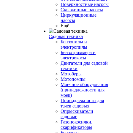
Поверхностные насосы
Скважинные насосы
Циркуляционные
насосы
Ещё
Садовая техника
Бензопилы и
электропилы
Бензотриммера и
электрокосы
Двигатели для садовой
техники
Мотобуры
Мотопомпы
Моечное оборудования
(принадлежности для
моек)
Принадлежности для
тачек садовых
Опрыскиватели
садовые
Газонокосилки,
скарификаторы
Бензорезы