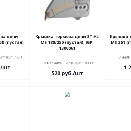
за цепи
Крышка тормоза цепи STIHL
Крышка т
0 (пустая)
MS 180/250 (пустая), IGP,
MS 361 (п
1300061
Артикул: 4231
В нали
В наличии
Артикул: 1300061
.
/шт
1 
520
руб.
/шт