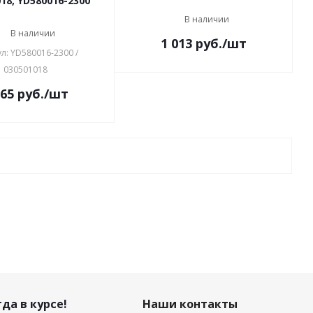
18, YD580016-2300
В наличии
В наличии
1 013
руб.
/шт
л: YD580016-2300 /
030501018
365
руб.
/шт
да в курсе!
Наши контакты