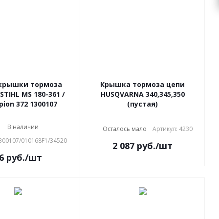
 крышки тормоза
Крышка тормоза цепи
STIHL MS 180-361 /
HUSQVARNA 340,345,350
ion 372 1300107
(пустая)
В наличии
Осталось мало
Артикул: 4230
1300107/010168F1/34520
2 087
руб.
/шт
6
руб.
/шт