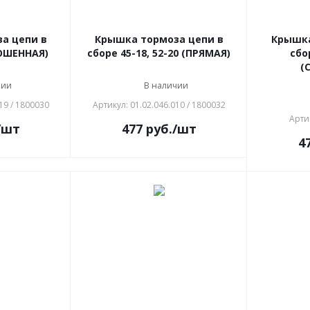
а цепи в
Крышка тормоза цепи в
Крышка
КОШЕННАЯ)
сборе 45-18, 52-20 (ПРЯМАЯ)
сбор
(
чии
В наличии
19 / 1800030
Артикул: 01.02.046.010 / 1800032
Арти
/шт
477
руб.
/шт
4