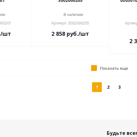
01
3002000205
0305010
чии
В наличии
000201
Артикул: 3002000205
Артику
.
/шт
2 858
руб.
/шт
2 
Показать еще
1
2
3
Будьте всег