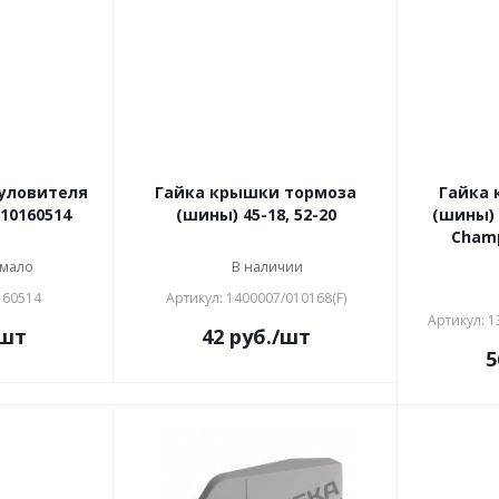
 уловителя
Гайка крышки тормоза
Гайка
010160514
(шины) 45-18, 52-20
(шины) 
Champ
 мало
В наличии
160514
Артикул: 1400007/010168(F)
Артикул: 
/шт
42
руб.
/шт
5