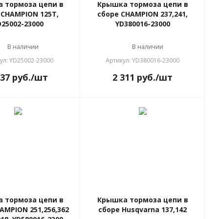
 тормоза цепи в
Крышка тормоза цепи в
 CHAMPION 125Т,
сборе CHAMPION 237,241,
D25002-23000
YD380016-23000
В наличии
В наличии
ул: YD25002-23000
Артикул: YD380016-23000
637
руб.
/шт
2 311
руб.
/шт
 тормоза цепи в
Крышка тормоза цепи в
AMPION 251,256,362
сборе Husqvarna 137,142