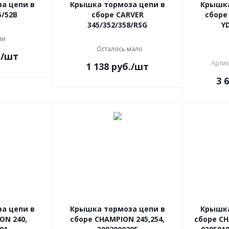
а цепи в
Крышка тормоза цепи в
Крышка
5/52В
сборе CARVER
сборе
345/352/358/RSG
Y
ии
Осталось мало
.
/шт
Артик
1 138
руб.
/шт
3 
а цепи в
Крышка тормоза цепи в
Крышка
ON 240,
сборе CHAMPION 245,254,
сборе CH