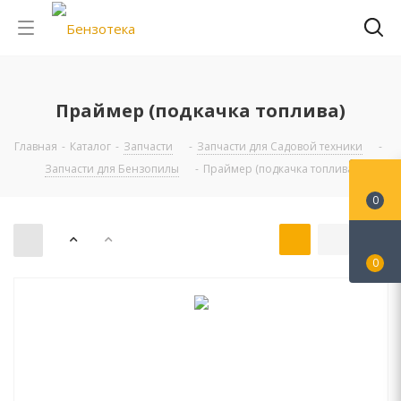
Праймер (подкачка топлива)
Главная
-
Каталог
-
Запчасти
-
Запчасти для Садовой техники
-
Запчасти для Бензопилы
-
Праймер (подкачка топлива)
0
0